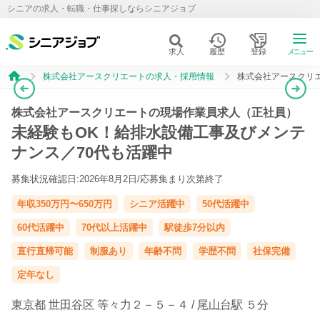
シニアの求人・転職・仕事探しならシニアジョブ
求人
履歴
登録
メニュー
株式会社アースクリエートの求人・採用情報
株式会社アースクリ
株式会社アースクリエートの現場作業員求人（正社員）
未経験もOK！給排水設備工事及びメンテ
ナンス／70代も活躍中
募集状況確認日:2026年8月2日/
応募集まり次第終了
年収350万円〜650万円
シニア活躍中
50代活躍中
60代活躍中
70代以上活躍中
駅徒歩7分以内
直行直帰可能
制服あり
年齢不問
学歴不問
社保完備
定年なし
東京都
世田谷区
等々力２－５－４ /
尾山台駅
５分