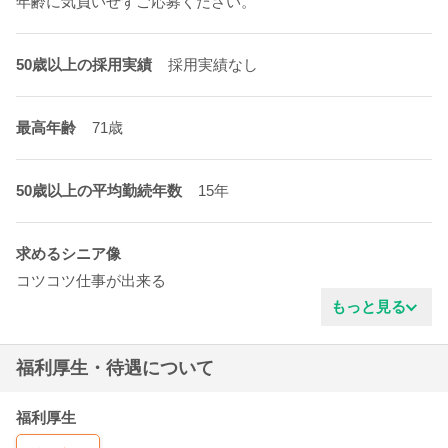
年齢に気負いせずご応募ください。
50歳以上の採用実績
採用実績なし
最高年齢
71歳
50歳以上の平均勤続年数
15年
求めるシニア像
コツコツ仕事が出来る
真面目な性格
もっと見る
ガッツがある
ITに苦手意識がない
福利厚生・待遇について
業界の豊富な知識
協調性がある
明るいタイプ
福利厚生
新しい事を学ぶ姿勢