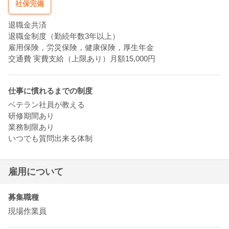
社保完備
技術力がある
穏やかな雰囲気
退職金共済
清潔感がある
退職金制度（勤続年数3年以上）
責任感がある
雇用保険，労災保険，健康保険，厚生年金
交通費 実費支給（上限あり）月額15,000円
仕事に慣れるまでの制度
ベテラン社員が教える
研修期間あり
業務制限あり
いつでも質問出来る体制
雇用について
募集職種
現場作業員