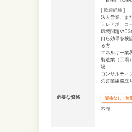
[ 歓迎経験 ]
法人営業、ま
テレアポ、コ
環境問題やES
自ら効果を検
る方
エネルギー業界
製造業（工場
験
コンサルティ
の営業組織立
必要な資格
資格なし・無
不問