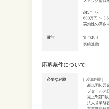
ストック型報
想定年収
600万円 〜
実効性の高さ
賞与
賞与あり
実績連動
応募条件について
必要な経験
[ 必須経験 ]
新規開拓営
プセールス経
売上5億円
法人営業経験
営業部長経験