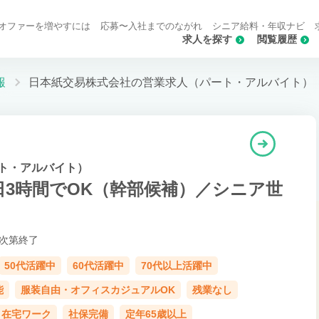
オファーを増やすには
応募〜入社までのながれ
シニア給料・年収ナビ
求人を探す
閲覧履歴
報
日本紙交易株式会社の営業求人（パート・アルバイト）
ト・アルバイト）
日3時間でOK（幹部候補）／シニア世
次第終了
50代活躍中
60代活躍中
70代以上活躍中
能
服装自由・オフィスカジュアルOK
残業なし
在宅ワーク
社保完備
定年65歳以上