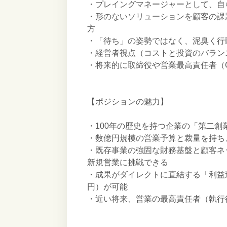
・プレイングマネージャーとして、自
・形のないソリューションを顧客の課
方
・「待ち」の姿勢ではなく、泥臭く行
・経営者視点（コストと投資のバラン
・将来的に取締役や営業最高責任者（
【ポジションの魅力】
・100年の歴史を持つ企業の「第二
・数億円規模の営業予算と裁量を持ち
・既存事業の強固な財務基盤と顧客ネ
新規営業に挑戦できる
・成果がダイレクトに直結する「利益連
円）が可能
・近い将来、営業の最高責任者（執行