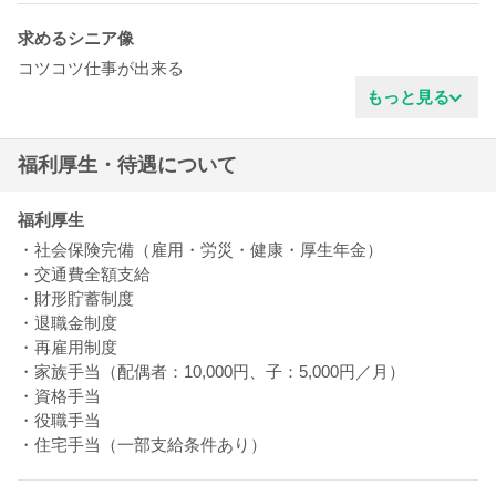
求めるシニア像
コツコツ仕事が出来る
協調性がある
もっと見る
新しい事を学ぶ姿勢
穏やかな雰囲気
福利厚生・待遇について
清潔感がある
責任感がある
福利厚生
・社会保険完備（雇用・労災・健康・厚生年金）
・交通費全額支給
・財形貯蓄制度
・退職金制度
・再雇用制度
・家族手当（配偶者：10,000円、子：5,000円／月）
・資格手当
・役職手当
・住宅手当（一部支給条件あり）