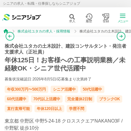
シニアの求人・転職・仕事探しならシニアジョブ
求人
履歴
登録
メニュー
株式会社ユタカの求人・採用情報
株式会社ユタカの土木設計、建
株式会社ユタカの土木設計、建設コンサルタント・発注者
支援求人（正社員）
年休125日！お客様への工事説明業務／未
経験OK・シニア世代活躍中
募集状況確認日:2026年8月5日/
応募集まり次第終了
年収300万円〜500万円
シニア活躍中
50代活躍中
60代活躍中
70代以上活躍中
完全週休2日制
ブランクOK
直行直帰可能
年休120日以上
学歴不問
東京都
中野区
中野5-24-18 クロススクエアNAKANO3F /
中野駅
徒歩10分