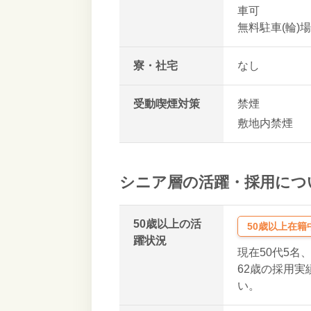
車可
無料駐車(輪)
寮・社宅
なし
受動喫煙対策
禁煙
敷地内禁煙
シニア層の活躍・採用につ
50歳以上の活
50歳以上在籍
躍状況
現在50代5名
62歳の採用
い。