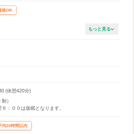
資格OK
もっと見る
:30 (休憩420分)
ト制）
翌６：００は仮眠となります。
均20時間以内