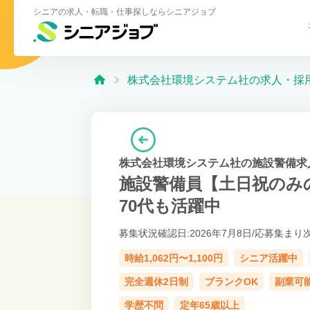
シニアの求人・転職・仕事探しならシニアジョブ
株式会社環境システム社の求人・採
株式会社環境システム社の施設警備求
施設警備員【土日祝のみ
70代も活躍中
募集状況確認日:2026年7月8日/
応募集まり
時給1,062円〜1,100円
シニア活躍中
完全週休2日制
ブランクOK
副業可
学歴不問
定年65歳以上