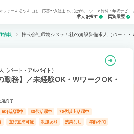
オファーを増やすには
応募〜入社までのながれ
シニア給料・年収ナビ
求人を探す
閲覧履歴
用情報
株式会社環境システム社の施設警備求人（パート・
人（パート・アルバイト）
の勤務】／未経験OK・WワークOK・
次第終了
50代活躍中
60代活躍中
70代以上活躍中
能
直行直帰可能
制服あり
残業なし
年齢不問