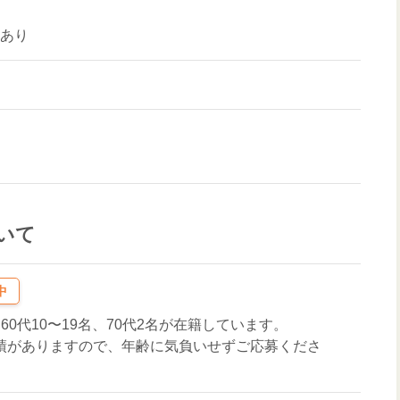
場あり
いて
中
、60代10〜19名、70代2名が在籍しています。
実績がありますので、年齢に気負いせずご応募くださ