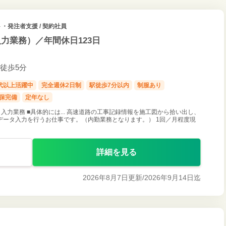
・発注者支援 / 契約社員
力業務）／年間休日123日
 徒歩5分
0代以上活躍中
完全週休2日制
駅徒歩7分以内
制服あり
保完備
定年なし
力業務 ■具体的には... 高速道路の工事記録情報を施工図から拾い出し、
ータ入力を行うお仕事です。（内勤業務となります。） 1回／月程度現
詳細を見る
2026年8月7日更新/
2026年9月14日迄