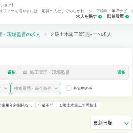
アジョブ】
オファーを増やすには
応募〜入社までのながれ
シニア給料・年収ナビ
求人を探す
閲覧履歴
理・現場監督の求人
２級土木施工管理技士の求人
施工管理・現場監督
選択
選択
ド
検索履歴・保存条件
募集中のみ
再雇用年齢制限なし
年齢不問
１級土木施工管理技士