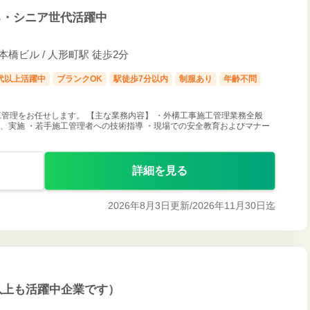
る・シニア世代活躍中
 日本橋富沢町2-17 TK日本橋ビル / 人形町駅 徒歩2分
0代以上活躍中
ブランクOK
駅徒歩7分以内
制服あり
年齢不問
管理をお任せします。 【主な業務内容】 ・外構工事施工管理業務全般
画、実施 ・若手施工管理者への技術指導 ・現場での安全教育およびマナー
詳細を見る
2026年8月3日更新/
2026年11月30日迄
以上も活躍中企業です）