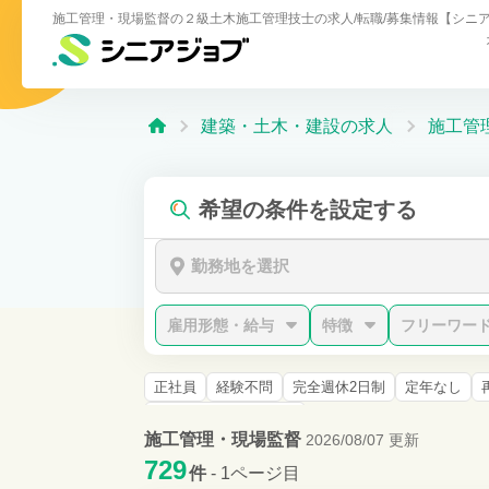
施工管理・現場監督の２級土木施工管理技士の求人/転職/募集情報【シニ
建築・土木・建設の求人
施工管
希望の条件を設定する
勤務地を選択
雇用形態・給与
特徴
フリーワー
正社員
経験不問
完全週休2日制
定年なし
２級建築施工管理技士
施工管理・現場監督
2026/08/07 更新
729
件
- 1ページ目