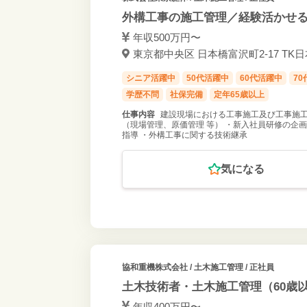
外構工事の施工管理／経験活かせ
年収500万円〜
東京都中央区
シニア活躍中
50代活躍中
60代活躍中
7
学歴不問
社保完備
定年65歳以上
仕事内容
建設現場における工事施工及び工事施工
（現場管理、原価管理 等） ・新入社員研修の企
指導 ・外構工事に関する技術継承
気になる
協和重機株式会社
/ 土木施工管理 / 正社員
土木技術者・土木施工管理（60歳
年収400万円〜