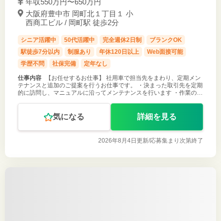
年収550万円〜650万円
大阪府豊中市 岡町北１丁目１ 小
西商工ビル / 岡町駅 徒歩2分
シニア活躍中
50代活躍中
完全週休2日制
ブランクOK
駅徒歩7分以内
制服あり
年休120日以上
Web面接可能
学歴不問
社保完備
定年なし
仕事内容
【お任せするお仕事】 社用車で担当先をまわり、定期メン
テナンスと追加のご提案を行うお仕事です。 ・決まった取引先を定期
的に訪問し、マニュアルに沿ってメンテナンスを行います ・作業のつ
いでに近況をうかがい、「もっと便利に使える方法」をさりげなくご
案内します ・ノ
気になる
詳細を見る
2026年8月4日更新/
応募集まり次第終了