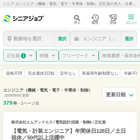
シニア エンジニア（機械・電気・電子・半導体・制御） 正社員の求人・仕事情報
求人
履歴
登録
メニュー
勤務地を選択
エンジニア（機械・電気・
選択
選択
正社員
特徴
フリーワード
検索履歴・保存条
1
資格不問
完全週休2日制
定年なし
再雇用年齢制限なし
年齢不
エンジニア（機械・電気・電子・半導体・制御）
2026/08/06 更新
379
件
- 1ページ目
株式会社エムアンドエス
/ 電気設計(回路・制御) / 正社員
【電気・計装エンジニア】年間休日128日／土日
祝休／50代以上活躍中