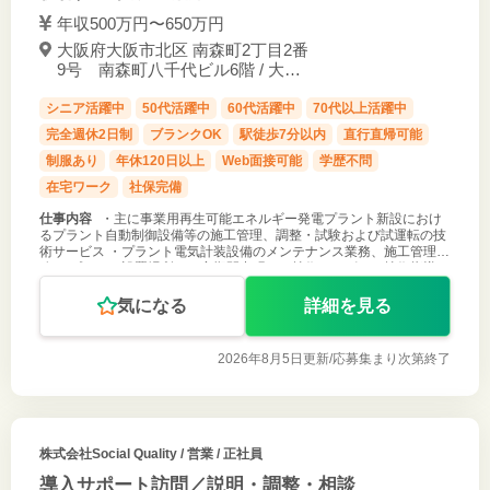
年収500万円〜650万円
大阪府大阪市北区 南森町2丁目2番
9号 南森町八千代ビル6階 / 大阪
天満宮駅 徒歩2分
シニア活躍中
50代活躍中
60代活躍中
70代以上活躍中
完全週休2日制
ブランクOK
駅徒歩7分以内
直行直帰可能
制服あり
年休120日以上
Web面接可能
学歴不問
在宅ワーク
社保完備
仕事内容
・主に事業用再生可能エネルギー発電プラント新設におけ
るプラント自動制御設備等の施工管理、調整・試験および試運転の技
術サービス ・プラント電気計装設備のメンテナンス業務、施工管理業
務 ・プラント設置場所で一定期間出張し、技術サービス、技術指導お
よびメンテナンス業
気になる
詳細を見る
2026年8月5日更新/
応募集まり次第終了
株式会社Social Quality
/ 営業 / 正社員
導入サポート訪問／説明・調整・相談