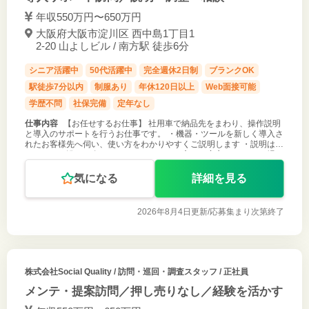
年収550万円〜650万円
大阪府大阪市淀川区 西中島1丁目1
2-20 山よしビル / 南方駅 徒歩6分
シニア活躍中
50代活躍中
完全週休2日制
ブランクOK
駅徒歩7分以内
制服あり
年休120日以上
Web面接可能
学歴不問
社保完備
定年なし
仕事内容
【お任せするお仕事】 社用車で納品先をまわり、操作説明
と導入のサポートを行うお仕事です。 ・機器・ツールを新しく導入さ
れたお客様先へ伺い、使い方をわかりやすくご説明します ・説明はマ
ニュアルに沿って進めるので、はじめての方でも安心です ・その場で
できる調整を行
気になる
詳細を見る
2026年8月4日更新/
応募集まり次第終了
株式会社Social Quality
/ 訪問・巡回・調査スタッフ / 正社員
メンテ・提案訪問／押し売りなし／経験を活かす