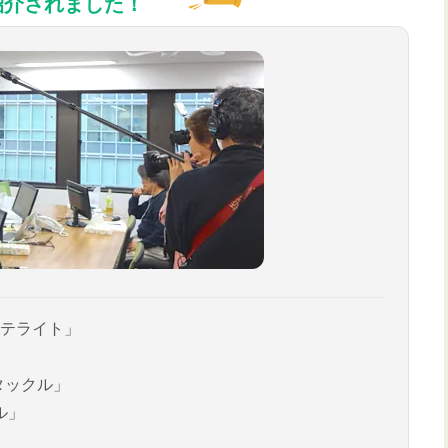
紹介されました！
テライト」
タックル」
ル」