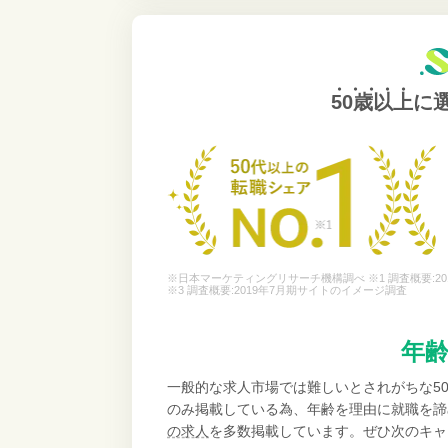
50歳以上
に
※日本マーケティングリサーチ機構調べ ※1 調査概要:20
※3 調査概要:2019年7月期サイトのイメージ調査
年
一般的な求人市場では難しいとされがちな5
のみ掲載している為、年齢を理由に就職を諦
の求人
を多数掲載しています。ぜひ次のキャ