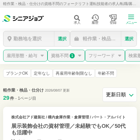
軽作業・検品・仕分けの資格不問のフォークリフト運転技能者の求人/転職/募集情報【シニアジョブ】
求人
履歴
登録
メニュー
勤務地を選択
軽作業・検品・仕分け
選択
選択
雇用形態・給与
資格不問
フリーワード
検索
1
ブランクOK
定年なし
再雇用年齢制限なし
年齢不問
軽作業・検品・仕分け
2026/08/07 更新
29
件
- 1ページ目
株式会社アド建装社
/ 構内倉庫作業・倉庫管理 / パート・アルバイト
展示装飾会社の資材管理／未経験でもOK／50代
も活躍中