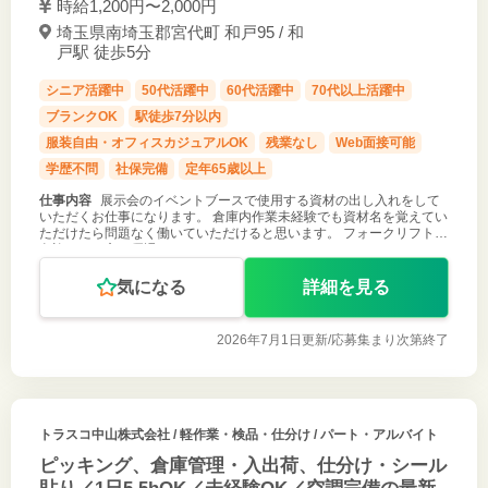
時給1,200円〜2,000円
埼玉県南埼玉郡宮代町 和戸95 / 和
戸駅 徒歩5分
シニア活躍中
50代活躍中
60代活躍中
70代以上活躍中
ブランクOK
駅徒歩7分以内
服装自由・オフィスカジュアルOK
残業なし
Web面接可能
学歴不問
社保完備
定年65歳以上
仕事内容
展示会のイベントブースで使用する資材の出し入れをして
いただくお仕事になります。 倉庫内作業未経験でも資材名を覚えてい
ただけたら問題なく働いていただけると思います。 フォークリフトの
免許のある方は優遇させていただきます。
気になる
詳細を見る
2026年7月1日更新/
応募集まり次第終了
トラスコ中山株式会社
/ 軽作業・検品・仕分け / パート・アルバイト
ピッキング、倉庫管理・入出荷、仕分け・シール