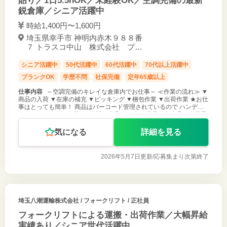
貼り／1日5.5hOK／未経験OK／空調完備の最新
鋭倉庫／シニア活躍中
時給1,400円〜1,600円
埼玉県幸手市 神明内赤木９８８番
７ トラスコ中山 株式会社 プラ
ネット埼玉 / 幸手駅
シニア活躍中
50代活躍中
60代活躍中
70代以上活躍中
ブランクOK
学歴不問
社保完備
定年65歳以上
仕事内容
～空調完備のキレイな倉庫内でお仕事～ ≪作業の流れ≫ ▼
商品の入荷 ▼在庫の補充 ▼ピッキング ▼梱包作業 ▼出荷作業 ★お仕
事はとっても簡単！ 商品はバーコード管理されているので ハンディ
を使っての簡単軽作業!! ★身近な商品ばかり！ 工具や文房具、日用品
や
気になる
詳細を見る
2026年5月7日更新/
応募集まり次第終了
埼玉八潮運輸株式会社
/ フォークリフト / 正社員
フォークリフトによる運搬・出荷作業／大幅昇給
実績あり／シニア世代活躍中