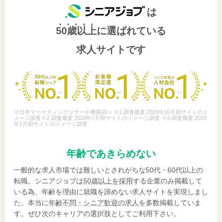
は
50歳以上
に選ばれている
求人サイトです
※日本マーケティングリサーチ機構調べ ※1 調査概要:2019年10月期サイトのイ
メージ調査※2 調査概要:2019年7月期サイトのイメージ調査 ※3 調査概要:2019
年7月期サイトのイメージ調査
年齢であきらめない
一般的な求人市場では難しいとされがちな50代・60代以上の
転職。シニアジョブは
50歳以上を採用
する企業のみ掲載して
いる為、年齢を理由に就職を諦めない求人サイトを実現しまし
た。本当に
年齢不問・シニア歓迎の求人
を多数掲載していま
す。ぜひ次のキャリアの選択肢としてご利用下さい。