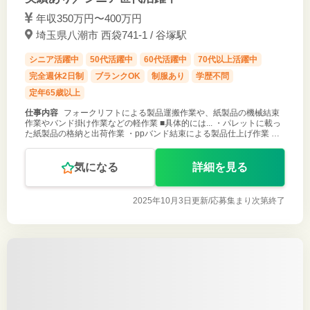
年収350万円〜400万円
埼玉県八潮市 西袋741-1 / 谷塚駅
シニア活躍中
50代活躍中
60代活躍中
70代以上活躍中
完全週休2日制
ブランクOK
制服あり
学歴不問
定年65歳以上
仕事内容
フォークリフトによる製品運搬作業や、紙製品の機械結束
作業やバンド掛け作業などの軽作業 ■具体的には... ・パレットに載っ
た紙製品の格納と出荷作業 ・ppバンド結束による製品仕上げ作業 ・
結束機での製品仕上げ作業 ご応募お待ちしております！
気になる
詳細を見る
2025年10月3日更新/
応募集まり次第終了