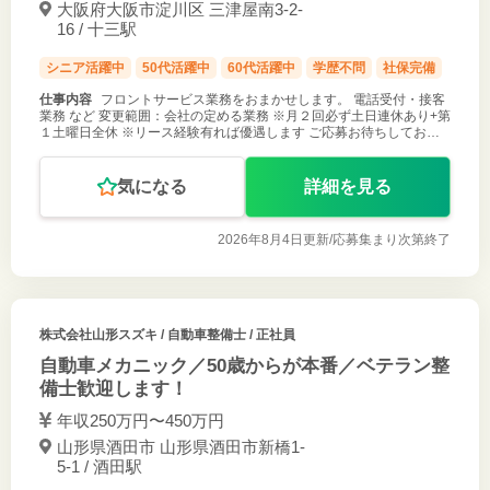
大阪府大阪市淀川区 三津屋南3-2-
16 / 十三駅
シニア活躍中
50代活躍中
60代活躍中
学歴不問
社保完備
仕事内容
フロントサービス業務をおまかせします。 電話受付・接客
業務 など 変更範囲：会社の定める業務 ※月２回必ず土日連休あり+第
１土曜日全休 ※リース経験有れば優遇します ご応募お待ちしており
ます！
気になる
詳細を見る
2026年8月4日更新/
応募集まり次第終了
株式会社山形スズキ
/ 自動車整備士 / 正社員
自動車メカニック／50歳からが本番／ベテラン整
備士歓迎します！
年収250万円〜450万円
山形県酒田市 山形県酒田市新橋1-
5-1 / 酒田駅