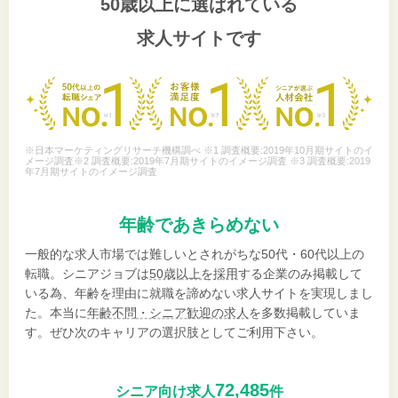
50歳以上
に選ばれている
求人サイトです
※日本マーケティングリサーチ機構調べ ※1 調査概要:2019年10月期サイトのイ
メージ調査※2 調査概要:2019年7月期サイトのイメージ調査 ※3 調査概要:2019
年7月期サイトのイメージ調査
年齢であきらめない
一般的な求人市場では難しいとされがちな50代・60代以上の
転職。シニアジョブは
50歳以上を採用
する企業のみ掲載して
いる為、年齢を理由に就職を諦めない求人サイトを実現しまし
た。本当に
年齢不問・シニア歓迎の求人
を多数掲載していま
す。ぜひ次のキャリアの選択肢としてご利用下さい。
72,485
シニア向け求人
件