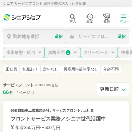
シニア サービスフロント 資格不問の求人・仕事情報
求人
履歴
登録
メニュー
勤務地を選択
サービスフロント
選択
選択
雇用形態・給与
資格不問
フリーワード
検索
1
正社員
制服あり
定年なし
再雇用年齢制限なし
年齢不問
サービスフロント
2026/08/06 更新
66
件
- 1ページ目
関西自動車工業株式会社
/ サービスフロント / 正社員
フロントサービス業務／シニア世代活躍中
年収350万円〜500万円