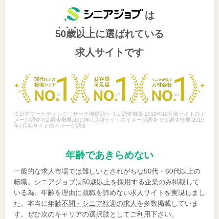
は
50歳以上
に選ばれている
求人サイトです
※日本マーケティングリサーチ機構調べ ※1 調査概要:2019年10月期サイトのイ
メージ調査※2 調査概要:2019年7月期サイトのイメージ調査 ※3 調査概要:2019
年7月期サイトのイメージ調査
年齢であきらめない
一般的な求人市場では難しいとされがちな50代・60代以上の
転職。シニアジョブは
50歳以上を採用
する企業のみ掲載して
いる為、年齢を理由に就職を諦めない求人サイトを実現しまし
た。本当に
年齢不問・シニア歓迎の求人
を多数掲載していま
す。ぜひ次のキャリアの選択肢としてご利用下さい。