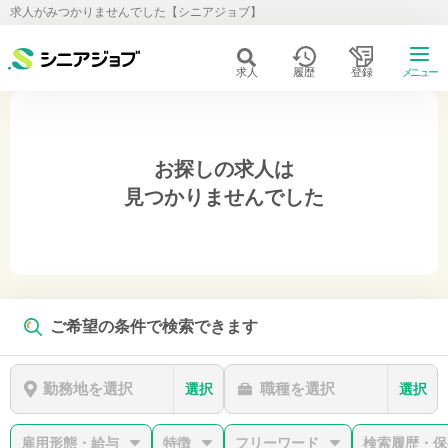
求人がみつかりませんでした【シニアジョブ】
求人
履歴
登録
メニュー
お探しの求人は
見つかりませんでした
ご希望の条件で検索できます
勤務地を選択
職種を選択
選択
選択
雇用形態・給与
特徴
フリーワード
検索履歴・保