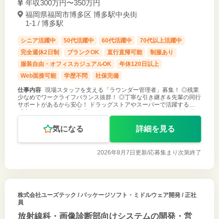
年収300万円〜350万円
福岡県福岡市博多区 博多駅中央街
1-1 / 博多駅
シニア活躍中
50代活躍中
60代活躍中
70代以上活躍中
完全週休2日制
ブランクOK
直行直帰可能
制服あり
服装自由・オフィスカジュアルOK
年休120日以上
Web面接可能
学歴不問
社保完備
仕事内容
現場スタッフを支える「ラウンダー管理者」募集！ ◎残業
少なめでワークライフバランス抜群！ ◎丁寧な引き継ぎ＆先輩の同行
サポートがあるから安心！ ドラッグストアやスーパーで活躍する
「店舗ラウンダー」の育成・フォロー役をお任せします。 土日祝休み
＆残業少なめで、
気になる
詳細を見る
2026年8月7日更新/
応募集まり次第終了
株式会社ユーズテック
/ パッケージソフト・ミドルウェア開発 / 正社
員
放射線科・画像診断部向けシステムの開発・営