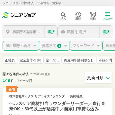
シニア 資格不問の求人・仕事情報 - 博多駅
求人
履歴
登録
メニュー
福岡県/福岡市博多区/博多駅
職種を選択
選択
選択
雇用形態・給与
資格不問
フリーワード
検索
1
正社員
完全週休2日制
定年なし
再雇用年齢制限なし
年齢不問
様々な条件の求人
2026/08/07 更新
149
件
- 1ページ目
新着
株式会社マックス リアライズ
/ ラウンダー / 契約社員
ヘルスケア商材担当ラウンダーリーダー／直行直
帰OK・50代以上が活躍中／自家用車持ち込み