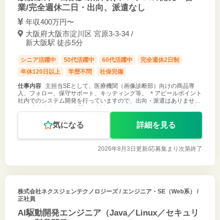
業/完全週休二日・出向、派遣なし
年収400万円〜
大阪府大阪市淀川区 宮原3-3-34 /
新大阪駅 徒歩5分
シニア活躍中
50代活躍中
60代活躍中
完全週休2日制
年休120日以上
学歴不問
社保完備
仕事内容
主担当SEとして、医療機関（画像診断部）向けの商品導
入、フォロー、保守サポート、キッティング等。 ＊アピールポイント
社内でのシステム開発を行っていますので、出向・派遣はありませ
ん。 主担当者として、開発の川上であるニーズのヒアリングから川下
である保守サポート
気になる
詳細を見る
2026年8月3日更新/
応募集まり次第終了
株式会社ネクスジェンテクノロジーズ
/ エンジニア・SE（Web系） /
正社員
AI駆動開発エンジニア（Java／Linux／セキュリ