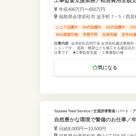
工事監督支援業務／転居費用全額
年収400万円〜650万円
福島県会津若松市 追手町７−５ / 西若
シニア活躍中
50代活躍中
60代活躍中
7
Web面接可能
学歴不問
社保完備
定年65
仕事内容
会津若松合同庁舎 会津若松建設事務所
ションです。 道路・橋梁などを施工する建設会社
仕事です。 ■工事監督支援 ・工事書類の確
気になる
Yazawa Total Service
/ 交通誘導警備 / パート・
自然豊かな環境で警備のお仕事／年
日給8,000円〜10,500円
福島県会津若松市 慶山1丁目6-55 / 