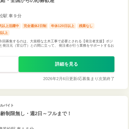
支給・全国からの応募歓迎
松駅 車９分
0代以上活躍中
完全週休2日制
年休120日以上
残業なし
歳以上
 今回募集するのは、大規模な土木工事で必要とされる【発注者支援】ポジ
と発注元（官公庁）との間に立って、 発注者が行う業務をサポートするお
詳細を見る
2026年2月6日更新/
応募集まり次第終了
アルバイト
齢制限無し・週2日～フルまで！
会津若松駅 車１５分