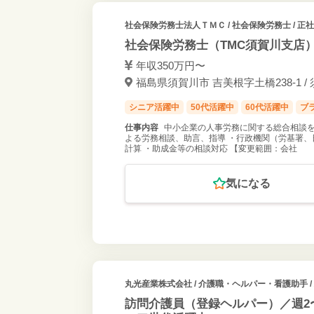
社会保険労務士法人ＴＭＣ
/ 社会保険労務士 / 正
社会保険労務士（TMC須賀川支店
年収350万円〜
福島県須賀川市 吉美根字土橋238-1 /
シニア活躍中
50代活躍中
60代活躍中
ブ
仕事内容
中小企業の人事労務に関する総合相談を
よる労務相談、助言、指導 ・行政機関（労基署、
計算 ・助成金等の相談対応 【変更範囲：会社
気になる
丸光産業株式会社
/ 介護職・ヘルパー・看護助手 
訪問介護員（登録ヘルパー）／週2