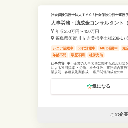
社会保険労務士法人ＴＭＣ
/ 社会保険労務士事務所
人事労務・助成金コンサルタント（
年収350万円〜450万円
福島県須賀川市 吉美根字土橋238-1 /
シニア活躍中
50代活躍中
60代活躍中
完
年齢不問
学歴不問
社保完備
仕事内容
中小企業の人事労務に関する総合相談を
による巡回指導 ・労働、社会保険、事務組合事務
業規則、各種規則類作成 ・雇用関係助成金の申
気になる
この企