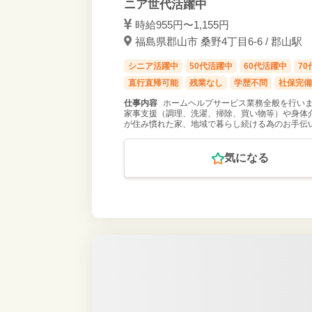
ニア世代活躍中
時給955円〜1,155円
福島県郡山市 桑野4丁目6-6 / 郡山駅
シニア活躍中
50代活躍中
60代活躍中
7
直行直帰可能
残業なし
学歴不問
社保完備
仕事内容
ホームヘルプサービス業務全般を行いま
家事支援（調理、洗濯、掃除、買い物等）や身体
が住み慣れた家、地域で暮らし続ける為のお手伝
気になる