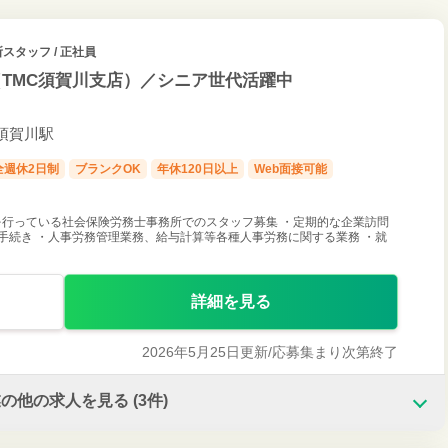
スタッフ / 正社員
TMC須賀川支店）／シニア世代活躍中
 須賀川駅
全週休2日制
ブランクOK
年休120日以上
Web面接可能
行っている社会保険労務士事務所でのスタッフ募集 ・定期的な企業訪問
手続き ・人事労務管理業務、給与計算等各種人事労務に関する業務 ・就
詳細を見る
2026年5月25日更新/
応募集まり次第終了
業の他の求人を見る
(3件)