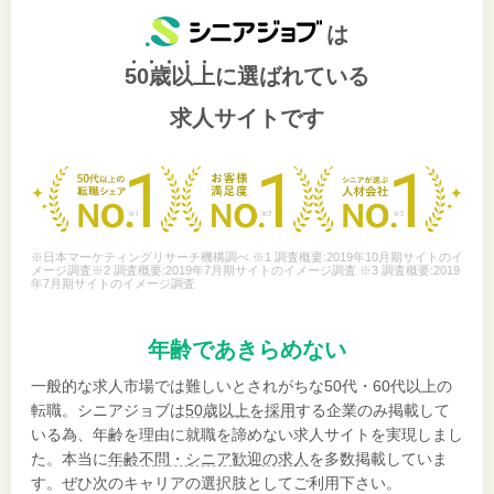
は
50歳以上
に選ばれている
求人サイトです
※日本マーケティングリサーチ機構調べ ※1 調査概要:2019年10月期サイトのイ
メージ調査※2 調査概要:2019年7月期サイトのイメージ調査 ※3 調査概要:2019
年7月期サイトのイメージ調査
年齢であきらめない
一般的な求人市場では難しいとされがちな50代・60代以上の
転職。シニアジョブは
50歳以上を採用
する企業のみ掲載して
いる為、年齢を理由に就職を諦めない求人サイトを実現しまし
た。本当に
年齢不問・シニア歓迎の求人
を多数掲載していま
す。ぜひ次のキャリアの選択肢としてご利用下さい。