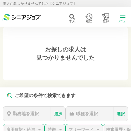
求人がみつかりませんでした【シニアジョブ】
求人
履歴
登録
メニュー
お探しの求人は
見つかりませんでした
ご希望の条件で検索できます
勤務地を選択
職種を選択
選択
選択
雇用形態・給与
特徴
フリーワード
検索履歴・保