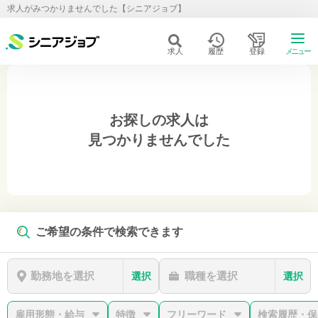
求人がみつかりませんでした【シニアジョブ】
求人
履歴
登録
メニュー
お探しの求人は
見つかりませんでした
ご希望の条件で検索できます
勤務地を選択
職種を選択
選択
選択
雇用形態・給与
特徴
フリーワード
検索履歴・保