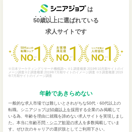
は
50歳以上
に選ばれている
求人サイトです
※日本マーケティングリサーチ機構調べ ※1 調査概要:2019年10月期サイトのイ
メージ調査※2 調査概要:2019年7月期サイトのイメージ調査 ※3 調査概要:2019
年7月期サイトのイメージ調査
年齢であきらめない
一般的な求人市場では難しいとされがちな50代・60代以上の
転職。シニアジョブは
50歳以上を採用
する企業のみ掲載して
いる為、年齢を理由に就職を諦めない求人サイトを実現しまし
た。本当に
年齢不問・シニア歓迎の求人
を多数掲載していま
す。ぜひ次のキャリアの選択肢としてご利用下さい。