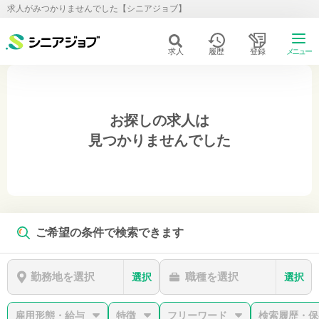
求人がみつかりませんでした【シニアジョブ】
求人
履歴
登録
メニュー
お探しの求人は
見つかりませんでした
ご希望の条件で検索できます
勤務地を選択
職種を選択
選択
選択
雇用形態・給与
特徴
フリーワード
検索履歴・保