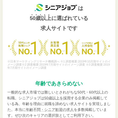
は
50歳以上
に選ばれている
求人サイトです
※日本マーケティングリサーチ機構調べ ※1 調査概要:2019年10月期サイトのイ
メージ調査※2 調査概要:2019年7月期サイトのイメージ調査 ※3 調査概要:2019
年7月期サイトのイメージ調査
年齢であきらめない
一般的な求人市場では難しいとされがちな50代・60代以上の
転職。シニアジョブは
50歳以上を採用
する企業のみ掲載して
いる為、年齢を理由に就職を諦めない求人サイトを実現しまし
た。本当に
年齢不問・シニア歓迎の求人
を多数掲載していま
す。ぜひ次のキャリアの選択肢としてご利用下さい。