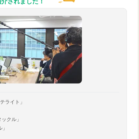
紹介されました！
テライト」
タックル」
ル」