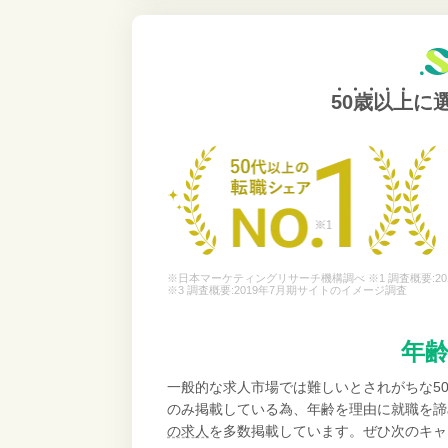
50歳以上
に
※日本マーケティングリサーチ機構調べ ※1 調査概要:20
※3 調査概要:2019年7月期サイトのイメージ調査
年
一般的な求人市場では難しいとされがちな5
のみ掲載している為、年齢を理由に就職を諦
の求人
を多数掲載しています。ぜひ次のキャ