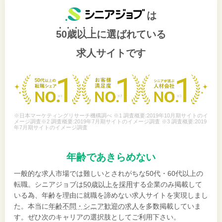
は
50歳以上
に選ばれている
求人サイトです
※日本マーケティングリサーチ機構調べ ※1 調査概要:2019年10月期サイトのイ
メージ調査※2 調査概要:2019年7月期サイトのイメージ調査 ※3 調査概要:2019
年7月期サイトのイメージ調査
年齢であきらめない
一般的な求人市場では難しいとされがちな50代・60代以上の
転職。シニアジョブは
50歳以上を採用
する企業のみ掲載して
いる為、年齢を理由に就職を諦めない求人サイトを実現しまし
た。本当に
年齢不問・シニア歓迎の求人
を多数掲載していま
す。ぜひ次のキャリアの選択肢としてご利用下さい。