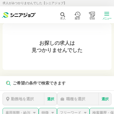
求人がみつかりませんでした【シニアジョブ】
求人
履歴
登録
メニュー
お探しの求人は
見つかりませんでした
ご希望の条件で検索できます
勤務地を選択
職種を選択
選択
選択
雇用形態・給与
特徴
フリーワード
検索履歴・保