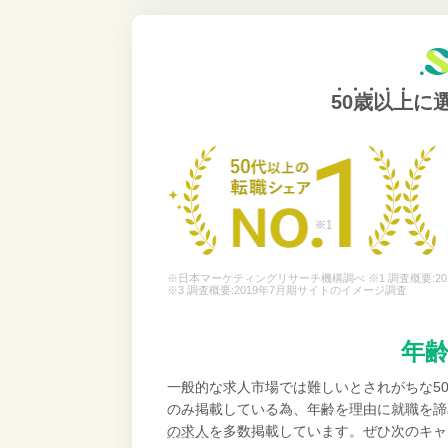
50歳以上
に
※日本マーケティングリサーチ機構調べ ※1 調査概要:20
※3 調査概要:2019年7月期サイトのイメージ調査
年
一般的な求人市場では難しいとされがちな5
のみ掲載している為、年齢を理由に就職を諦
の求人
を多数掲載しています。ぜひ次のキャ