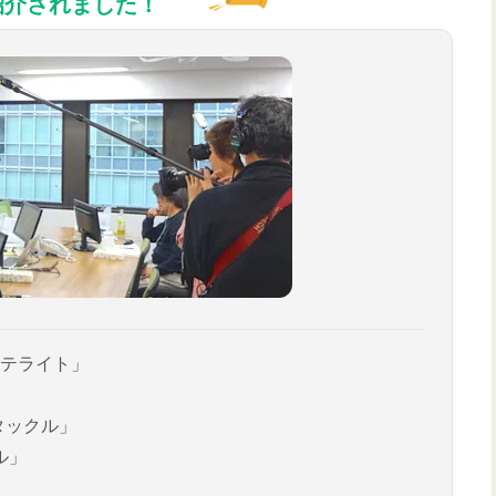
紹介されました！
テライト」
タックル」
ル」