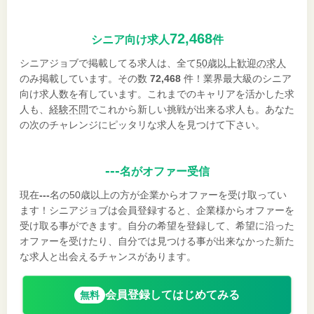
72,468
シニア向け求人
件
シニアジョブで掲載してる求人は、全て
50歳以上歓迎の求人
のみ掲載しています。その数
72,468
件！業界最大級のシニア
向け求人数を有しています。これまでのキャリアを活かした求
人も、
経験不問
でこれから新しい挑戦が出来る求人も。あなた
の次のチャレンジにピッタリな求人を見つけて下さい。
---
名がオファー受信
現在
---
名の50歳以上の方が企業からオファーを受け取ってい
ます！シニアジョブは会員登録すると、企業様からオファーを
受け取る事ができます。自分の希望を登録して、希望に沿った
オファーを受けたり、自分では見つける事が出来なかった新た
な求人と出会えるチャンスがあります。
会員登録してはじめてみる
無料