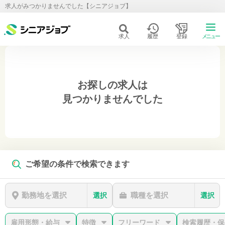
求人がみつかりませんでした【シニアジョブ】
求人
履歴
登録
メニュー
お探しの求人は
見つかりませんでした
ご希望の条件で検索できます
勤務地を選択
職種を選択
選択
選択
雇用形態・給与
特徴
フリーワード
検索履歴・保