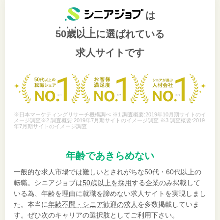
は
50歳以上
に選ばれている
求人サイトです
※日本マーケティングリサーチ機構調べ ※1 調査概要:2019年10月期サイトのイ
メージ調査※2 調査概要:2019年7月期サイトのイメージ調査 ※3 調査概要:2019
年7月期サイトのイメージ調査
年齢であきらめない
一般的な求人市場では難しいとされがちな50代・60代以上の
転職。シニアジョブは
50歳以上を採用
する企業のみ掲載して
いる為、年齢を理由に就職を諦めない求人サイトを実現しまし
た。本当に
年齢不問・シニア歓迎の求人
を多数掲載していま
す。ぜひ次のキャリアの選択肢としてご利用下さい。