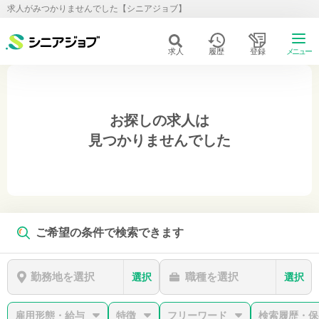
求人がみつかりませんでした【シニアジョブ】
求人
履歴
登録
メニュー
お探しの求人は
見つかりませんでした
ご希望の条件で検索できます
勤務地を選択
職種を選択
選択
選択
雇用形態・給与
特徴
フリーワード
検索履歴・保