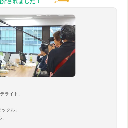
紹介されました！
テライト」
タックル」
ル」