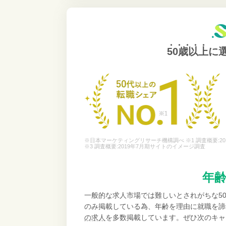
50歳以上
に
※日本マーケティングリサーチ機構調べ ※1 調査概要:20
※3 調査概要:2019年7月期サイトのイメージ調査
年
一般的な求人市場では難しいとされがちな5
のみ掲載している為、年齢を理由に就職を諦
の求人
を多数掲載しています。ぜひ次のキャ