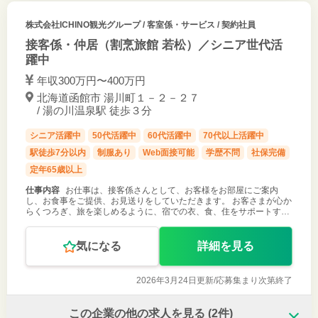
株式会社ICHINO観光グループ
/ 客室係・サービス / 契約社員
接客係・仲居（割烹旅館 若松）／シニア世代活
躍中
年収300万円〜400万円
北海道函館市 湯川町１－２－２７
/ 湯の川温泉駅 徒歩３分
シニア活躍中
50代活躍中
60代活躍中
70代以上活躍中
駅徒歩7分以内
制服あり
Web面接可能
学歴不問
社保完備
定年65歳以上
仕事内容
お仕事は、接客係さんとして、お客様をお部屋にご案内
し、お食事をご提供、お見送りをしていただきます。 お客さまが心か
らくつろぎ、旅を楽しめるように、宿での衣、食、住をサポートする
のが仲居さんの仕事です。客室係としてお世話をするので、旅館で働
くスタッフの中でも、お
気になる
詳細を見る
2026年3月24日更新/
応募集まり次第終了
この企業の他の求人を見る
(2件)