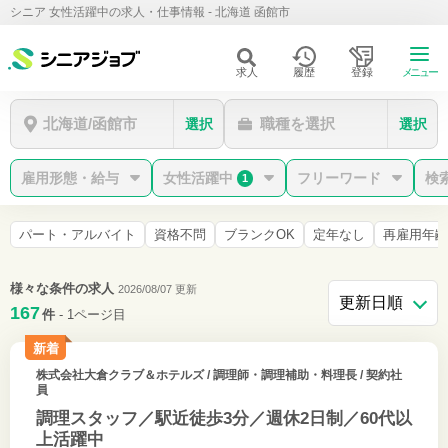
シニア 女性活躍中の求人・仕事情報 - 北海道 函館市
求人
履歴
登録
メニュー
北海道/函館市
職種を選択
選択
選択
雇用形態・給与
女性活躍中
フリーワード
検
1
パート・アルバイト
資格不問
ブランクOK
定年なし
再雇用年齢
様々な条件の求人
2026/08/07 更新
167
件
- 1ページ目
新着
株式会社大倉クラブ＆ホテルズ
/ 調理師・調理補助・料理長 / 契約社
員
調理スタッフ／駅近徒歩3分／週休2日制／60代以
上活躍中