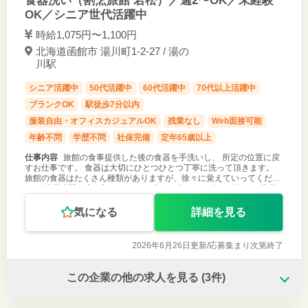
食器洗い（割烹旅館 若松）／週2〜OK／未経験
OK／シニア世代活躍中
時給1,075円〜1,100円
北海道函館市 湯川町1-2-27 / 湯の
川駅
シニア活躍中
50代活躍中
60代活躍中
70代以上活躍中
ブランクOK
駅徒歩7分以内
服装自由・オフィスカジュアルOK
残業なし
Web面接可能
年齢不問
学歴不問
社保完備
定年65歳以上
仕事内容
旅館の食事提供した後の食器を手洗いし、 所定の位置に戻
すお仕事です。 食器は大切にひとつひとつ丁寧に洗って頂きます。
旅館の食器はたくさん種類がありますが、徐々に覚えていってくださ
い。 就業時間は夜の部です（１６時３０分～２０時３０分） ご応募
お待ちしておりま
気になる
詳細を見る
2026年6月26日更新/
応募集まり次第終了
この企業の他の求人を見る
(3件)