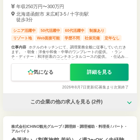
年収250万円〜300万円
北海道函館市 末広町3-5 / 十字街駅
徒歩3分
シニア活躍中
50代活躍中
60代活躍中
制服あり
リゾート地
Web面接可能
学歴不問
社保完備
定年なし
仕事内容
ホテルのキッチンにて、調理業務全般に従事していただき
ます。 ・朝食：洋食や和食・中華のワンプレートの提供。 ・ラン
チ・ディナー：和洋折衷のコンチネンタルコースの提供。 ・仕込み、
盛り付け、片付け清掃など調理場作業。
気になる
詳細を見る
2026年8月7日更新/
応募集まり次第終了
この企業の他の求人を見る
(2件)
株式会社ICHINO観光グループ
/ 調理師・調理補助・料理長 / パート・
アルバイト