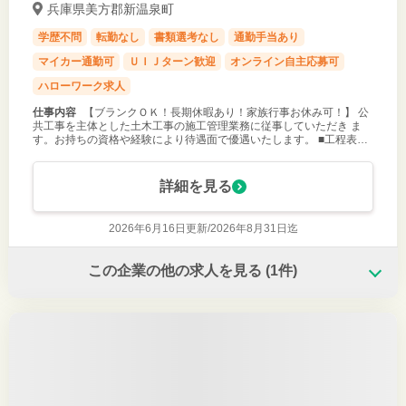
兵庫県美方郡新温泉町
学歴不問
転勤なし
書類選考なし
通勤手当あり
マイカー通勤可
ＵＩＪターン歓迎
オンライン自主応募可
ハローワーク求人
仕事内容
【ブランクＯＫ！長期休暇あり！家族行事お休み可！】 公
共工事を主体とした土木工事の施工管理業務に従事していただき ま
す。お持ちの資格や経験により待遇面で優遇いたします。 ■工程表、
施工計画の作成・調整 ■各工程での品質確認、現場の巡回 など ・１か
月２件ほどの
詳細を見る
2026年6月16日更新/
2026年8月31日迄
この企業の他の求人を見る
(1件)