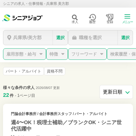
シニアの求人・仕事情報 - 兵庫県 美方郡
求人
履歴
登録
メニュー
兵庫県/美方郡
職種を選択
選択
選択
雇用形態・給与
特徴
フリーワード
検索履歴・保
パート・アルバイト
資格不問
様々な条件の求人
2026/08/07 更新
22
件
- 1ページ目
門脇会計事務所
/ 会計事務所スタッフ / パート・アルバイト
週4〜OK！税理士補助／ブランクOK・シニア世
代活躍中