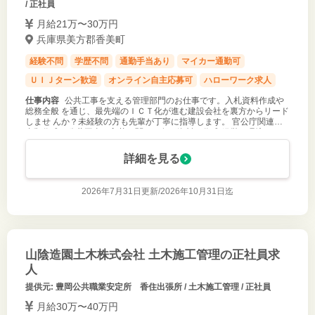
/ 正社員
月給21万〜30万円
兵庫県美方郡香美町
経験不問
学歴不問
通勤手当あり
マイカー通勤可
ＵＩＪターン歓迎
オンライン自主応募可
ハローワーク求人
仕事内容
公共工事を支える管理部門のお仕事です。入札資料作成や
総務全般 を通じ、最先端のＩＣＴ化が進む建設会社を裏方からリード
しませ んか？未経験の方も先輩が丁寧に指導します。 官公庁関連の
書類作成：公共工事の入札に関わる各種資料の作成 経営・環境データ
の管理：経営事項
詳細を見る
2026年7月31日更新/
2026年10月31日迄
山陰造園土木株式会社 土木施工管理の正社員求
人
提供元: 豊岡公共職業安定所 香住出張所 / 土木施工管理 / 正社員
月給30万〜40万円