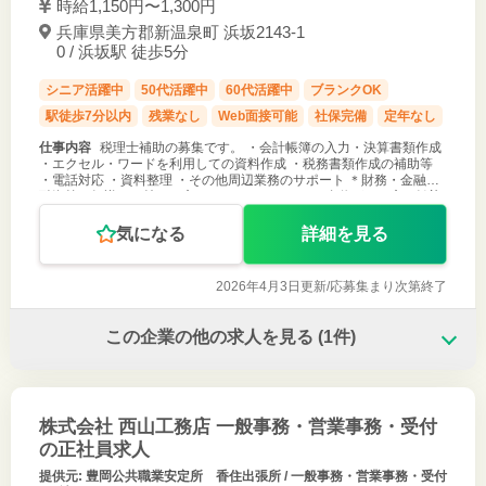
時給1,150円〜1,300円
兵庫県美方郡新温泉町 浜坂2143-1
0 / 浜坂駅 徒歩5分
シニア活躍中
50代活躍中
60代活躍中
ブランクOK
駅徒歩7分以内
残業なし
Web面接可能
社保完備
定年なし
仕事内容
税理士補助の募集です。 ・会計帳簿の入力・決算書類作成
・エクセル・ワードを利用しての資料作成 ・税務書類作成の補助等
・電話対応 ・資料整理 ・その他周辺業務のサポート ＊財務・金融・
融資等の知識をお持ちの方、パソコンのスキルに自信がある方は歓迎
します。 ご
気になる
詳細を見る
2026年4月3日更新/
応募集まり次第終了
この企業の他の求人を見る
(1件)
株式会社 西山工務店 一般事務・営業事務・受付
の正社員求人
提供元: 豊岡公共職業安定所 香住出張所 / 一般事務・営業事務・受付