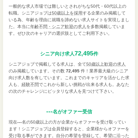
一般的な求人市場では難しいとされがちな50代・60代以上の
転職。シニアジョブは
50歳以上を採用
する企業のみ掲載して
いる為、年齢を理由に就職を諦めない求人サイトを実現しまし
た。本当に
年齢不問・シニア歓迎の求人
を多数掲載していま
す。ぜひ次のキャリアの選択肢としてご利用下さい。
72,495
シニア向け求人
件
シニアジョブで掲載してる求人は、全て
50歳以上歓迎の求人
のみ掲載しています。その数
72,495
件！業界最大級のシニア
向け求人数を有しています。これまでのキャリアを活かした求
人も、
経験不問
でこれから新しい挑戦が出来る求人も。あなた
の次のチャレンジにピッタリな求人を見つけて下さい。
---
名がオファー受信
現在
---
名の50歳以上の方が企業からオファーを受け取ってい
ます！シニアジョブは会員登録すると、企業様からオファーを
受け取る事ができます。自分の希望を登録して、希望に沿った