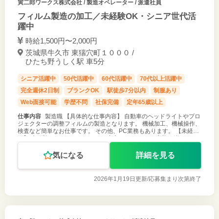
寅二郎ワークス株式会社
/ 製造オペレーター / 派遣社員
フィルム製造の加工／未経験OK・シニア世代活
躍中
時給1,500円〜2,000円
茨城県牛久市 東猯穴町１０００ /
ひたち野うしく駅 車5分
シニア活躍中
50代活躍中
60代活躍中
70代以上活躍中
完全週休2日制
ブランクOK
駅徒歩7分以内
制服あり
Web面接可能
学歴不問
社保完備
定年65歳以上
仕事内容
製造職 【具体的な仕事内容】 自動車のヘッドライトやプロ
ジェクターの調整フィルムの製造となります。 機械加工、機械操作、
検査など簡単なお仕事です。 その他、PC業務もあります。 【未経験
可】 未経験からのスタートでもご安心ください。 ご応募お待ちして
おります！
気になる
詳細を見る
2026年1月19日更新/
応募集まり次第終了