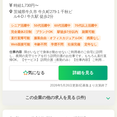
時給1,730円〜
茨城県牛久市 牛久町279-1 千秋ビ
ル4-D / 牛久駅 徒歩2分
シニア活躍中
50代活躍中
60代活躍中
70代以上活躍中
完全週休2日制
ブランクOK
駅徒歩7分以内
副業可能
直行直帰可能
服装自由・オフィスカジュアルOK
残業なし
Web面接可能
年齢不問
学歴不問
社保完備
定年なし
仕事内容
障がいなどで身体が動かせないご利用者のご自宅に訪問
し、夜間の見守りケアを行う訪問介護のお仕事です。もちろん直行直
帰OK。 【サービス】 訪問介護（夜勤のみ） 【仕事内容】 ご利用者
が寝た後の見守りがメインの訪問介護のお仕事です。寝返りをうたせ
て上げたりの夜間の
気になる
詳細を見る
2026年5月26日更新/
応募集まり次第終了
この企業の他の求人を見る
(1件)