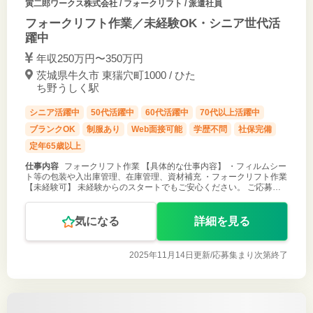
寅二郎ワークス株式会社
/ フォークリフト / 派遣社員
フォークリフト作業／未経験OK・シニア世代活
躍中
年収250万円〜350万円
茨城県牛久市 東猯穴町1000 / ひた
ち野うしく駅
シニア活躍中
50代活躍中
60代活躍中
70代以上活躍中
ブランクOK
制服あり
Web面接可能
学歴不問
社保完備
定年65歳以上
仕事内容
フォークリフト作業 【具体的な仕事内容】 ・フィルムシー
ト等の包装や入出庫管理、在庫管理、資材補充 ・フォークリフト作業
【未経験可】 未経験からのスタートでもご安心ください。 ご応募お
待ちしております！
気になる
詳細を見る
2025年11月14日更新/
応募集まり次第終了