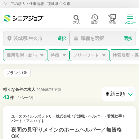
シニアの求人・仕事情報 - 茨城県 牛久市
求人
履歴
登録
メニュー
茨城県/牛久市
職種を選択
選択
選択
雇用形態・給与
特徴
フリーワード
検索履歴・保
ブランクOK
様々な条件の求人
2026/08/07 更新
43
件
- 1ページ目
ユースタイルラボラトリー株式会社
/ 介護職・ヘルパー・看護助手 /
パート・アルバイト
夜間の見守りメインのホームヘルパー／無資格
OK