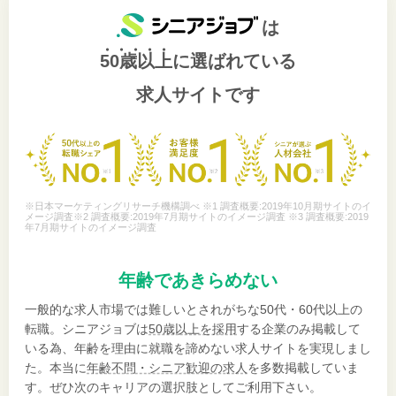
は
50歳以上
に選ばれている
求人サイトです
※日本マーケティングリサーチ機構調べ ※1 調査概要:2019年10月期サイトのイ
メージ調査※2 調査概要:2019年7月期サイトのイメージ調査 ※3 調査概要:2019
年7月期サイトのイメージ調査
年齢であきらめない
一般的な求人市場では難しいとされがちな50代・60代以上の
転職。シニアジョブは
50歳以上を採用
する企業のみ掲載して
いる為、年齢を理由に就職を諦めない求人サイトを実現しまし
た。本当に
年齢不問・シニア歓迎の求人
を多数掲載していま
す。ぜひ次のキャリアの選択肢としてご利用下さい。