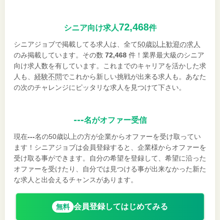
72,468
シニア向け求人
件
シニアジョブで掲載してる求人は、全て
50歳以上歓迎の求人
のみ掲載しています。その数
72,468
件！業界最大級のシニア
向け求人数を有しています。これまでのキャリアを活かした求
人も、
経験不問
でこれから新しい挑戦が出来る求人も。あなた
の次のチャレンジにピッタリな求人を見つけて下さい。
---
名がオファー受信
現在
---
名の50歳以上の方が企業からオファーを受け取ってい
ます！シニアジョブは会員登録すると、企業様からオファーを
受け取る事ができます。自分の希望を登録して、希望に沿った
オファーを受けたり、自分では見つける事が出来なかった新た
な求人と出会えるチャンスがあります。
会員登録してはじめてみる
無料