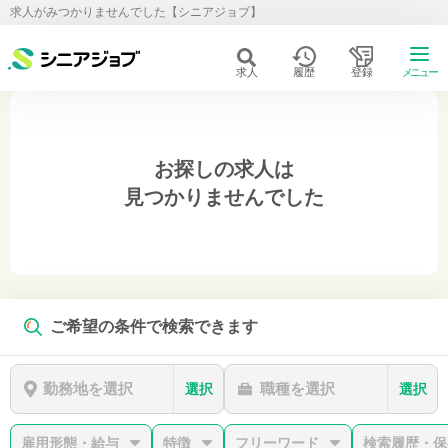
求人がみつかりませんでした【シニアジョブ】
求人
履歴
登録
メニュー
お探しの求人は
見つかりませんでした
ご希望の条件で検索できます
勤務地を選択
職種を選択
選択
選択
雇用形態・給与
特徴
フリーワード
検索履歴・保