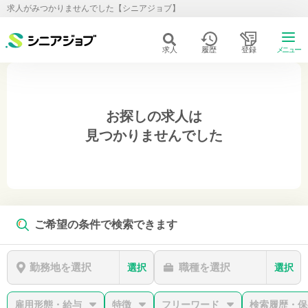
求人がみつかりませんでした【シニアジョブ】
求人
履歴
登録
メニュー
お探しの求人は
見つかりませんでした
ご希望の条件で検索できます
勤務地を選択
職種を選択
選択
選択
雇用形態・給与
特徴
フリーワード
検索履歴・保