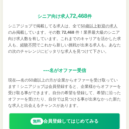
72,468
シニア向け求人
件
シニアジョブで掲載してる求人は、全て
50歳以上歓迎の求人
のみ掲載しています。その数
72,468
件！業界最大級のシニア
向け求人数を有しています。これまでのキャリアを活かした求
人も、
経験不問
でこれから新しい挑戦が出来る求人も。あなた
の次のチャレンジにピッタリな求人を見つけて下さい。
---
名がオファー受信
現在
---
名の50歳以上の方が企業からオファーを受け取ってい
ます！シニアジョブは会員登録すると、企業様からオファーを
受け取る事ができます。自分の希望を登録して、希望に沿った
オファーを受けたり、自分では見つける事が出来なかった新た
な求人と出会えるチャンスがあります。
会員登録してはじめてみる
無料