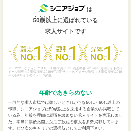
は
50歳以上
に選ばれている
求人サイトです
※日本マーケティングリサーチ機構調べ ※1 調査概要:2019年10月期サイトのイ
メージ調査※2 調査概要:2019年7月期サイトのイメージ調査 ※3 調査概要:2019
年7月期サイトのイメージ調査
年齢であきらめない
一般的な求人市場では難しいとされがちな50代・60代以上の
転職。シニアジョブは
50歳以上を採用
する企業のみ掲載して
いる為、年齢を理由に就職を諦めない求人サイトを実現しまし
た。本当に
年齢不問・シニア歓迎の求人
を多数掲載していま
す。ぜひ次のキャリアの選択肢としてご利用下さい。