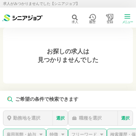
求人がみつかりませんでした【シニアジョブ】
求人
履歴
登録
メニュー
お探しの求人は
見つかりませんでした
ご希望の条件で検索できます
勤務地を選択
職種を選択
選択
選択
雇用形態・給与
特徴
フリーワード
検索履歴・保