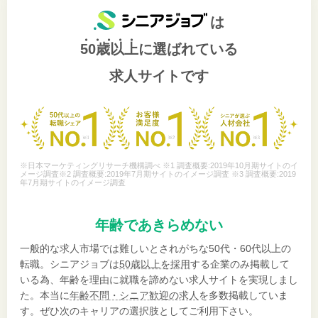
は
50歳以上
に選ばれている
求人サイトです
※日本マーケティングリサーチ機構調べ ※1 調査概要:2019年10月期サイトのイ
メージ調査※2 調査概要:2019年7月期サイトのイメージ調査 ※3 調査概要:2019
年7月期サイトのイメージ調査
年齢であきらめない
一般的な求人市場では難しいとされがちな50代・60代以上の
転職。シニアジョブは
50歳以上を採用
する企業のみ掲載して
いる為、年齢を理由に就職を諦めない求人サイトを実現しまし
た。本当に
年齢不問・シニア歓迎の求人
を多数掲載していま
す。ぜひ次のキャリアの選択肢としてご利用下さい。