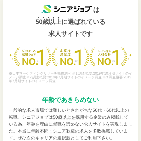
は
50歳以上
に選ばれている
求人サイトです
※日本マーケティングリサーチ機構調べ ※1 調査概要:2019年10月期サイトのイ
メージ調査※2 調査概要:2019年7月期サイトのイメージ調査 ※3 調査概要:2019
年7月期サイトのイメージ調査
年齢であきらめない
一般的な求人市場では難しいとされがちな50代・60代以上の
転職。シニアジョブは
50歳以上を採用
する企業のみ掲載して
いる為、年齢を理由に就職を諦めない求人サイトを実現しまし
た。本当に
年齢不問・シニア歓迎の求人
を多数掲載していま
す。ぜひ次のキャリアの選択肢としてご利用下さい。