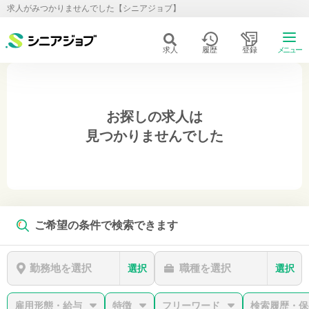
求人がみつかりませんでした【シニアジョブ】
求人
履歴
登録
メニュー
お探しの求人は
見つかりませんでした
ご希望の条件で検索できます
勤務地を選択
職種を選択
選択
選択
雇用形態・給与
特徴
フリーワード
検索履歴・保