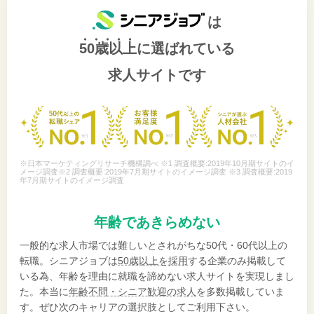
は
50歳以上
に選ばれている
求人サイトです
※日本マーケティングリサーチ機構調べ ※1 調査概要:2019年10月期サイトのイ
メージ調査※2 調査概要:2019年7月期サイトのイメージ調査 ※3 調査概要:2019
年7月期サイトのイメージ調査
年齢であきらめない
一般的な求人市場では難しいとされがちな50代・60代以上の
転職。シニアジョブは
50歳以上を採用
する企業のみ掲載して
いる為、年齢を理由に就職を諦めない求人サイトを実現しまし
た。本当に
年齢不問・シニア歓迎の求人
を多数掲載していま
す。ぜひ次のキャリアの選択肢としてご利用下さい。