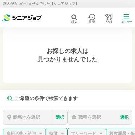
求人がみつかりませんでした【シニアジョブ】
求人
履歴
登録
メニュー
お探しの求人は
見つかりませんでした
ご希望の条件で検索できます
勤務地を選択
職種を選択
選択
選択
雇用形態・給与
特徴
フリーワード
検索履歴・保