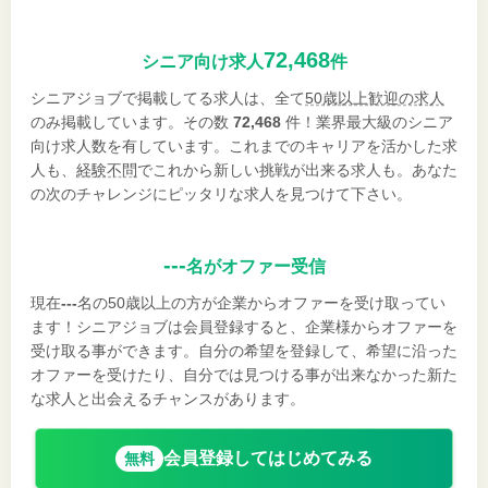
72,468
シニア向け求人
件
シニアジョブで掲載してる求人は、全て
50歳以上歓迎の求人
のみ掲載しています。その数
72,468
件！業界最大級のシニア
向け求人数を有しています。これまでのキャリアを活かした求
人も、
経験不問
でこれから新しい挑戦が出来る求人も。あなた
の次のチャレンジにピッタリな求人を見つけて下さい。
---
名がオファー受信
現在
---
名の50歳以上の方が企業からオファーを受け取ってい
ます！シニアジョブは会員登録すると、企業様からオファーを
受け取る事ができます。自分の希望を登録して、希望に沿った
オファーを受けたり、自分では見つける事が出来なかった新た
な求人と出会えるチャンスがあります。
会員登録してはじめてみる
無料