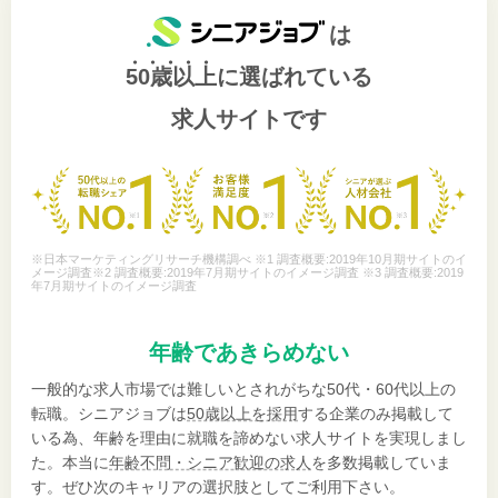
は
50歳以上
に選ばれている
求人サイトです
※日本マーケティングリサーチ機構調べ ※1 調査概要:2019年10月期サイトのイ
メージ調査※2 調査概要:2019年7月期サイトのイメージ調査 ※3 調査概要:2019
年7月期サイトのイメージ調査
年齢であきらめない
一般的な求人市場では難しいとされがちな50代・60代以上の
転職。シニアジョブは
50歳以上を採用
する企業のみ掲載して
いる為、年齢を理由に就職を諦めない求人サイトを実現しまし
た。本当に
年齢不問・シニア歓迎の求人
を多数掲載していま
す。ぜひ次のキャリアの選択肢としてご利用下さい。