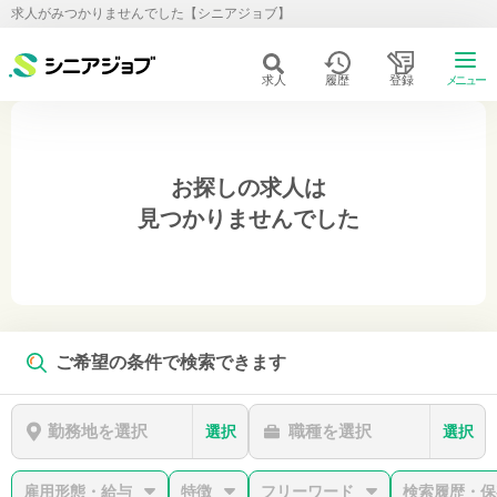
求人がみつかりませんでした【シニアジョブ】
求人
履歴
登録
メニュー
お探しの求人は
見つかりませんでした
ご希望の条件で検索できます
勤務地を選択
職種を選択
選択
選択
雇用形態・給与
特徴
フリーワード
検索履歴・保