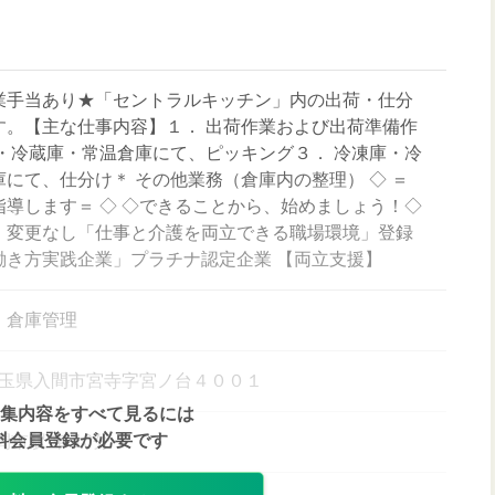
業手当あり★「セントラルキッチン」内の出荷・仕分
す。【主な仕事内容】１． 出荷作業および出荷準備作
庫・冷蔵庫・常温倉庫にて、ピッキング３． 冷凍庫・冷
にて、仕分け＊ その他業務（倉庫内の整理） ◇ ＝
指導します＝ ◇ ◇できることから、始めましょう！◇
：変更なし「仕事と介護を両立できる職場環境」登録
働き方実践企業」プラチナ認定企業 【両立支援】
・倉庫管理
4 埼玉県入間市宮寺字宮ノ台４００１
集内容をすべて見るには
料会員登録が必要です
市駅 車 10分