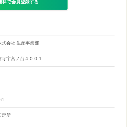
無料で会員登録する
株式会社 生産事業部
宮寺字宮ノ台４００１
61
安定所