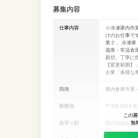
募集内容
仕事内容
☆冷凍庫内作
けのお仕事で
業２． 冷凍
蔵庫・常温倉庫
親切、丁寧に
【変更範囲】
企業「多様な
職種
構内倉庫作業
勤務地
〒358-001
この募
無
最寄り駅
西武池袋線 入間