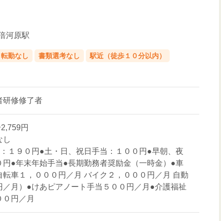
分倍河原駅
転勤なし
書類選考なし
駅近（徒歩１０分以内）
者研修修了者
2,759円
なし
当：１９０円●土・日、祝日手当：１００円●早朝、夜
０円●年末年始手当●長期勤務者奨励金（一時金）●車
自転車１，０００円／月 バイク２，０００円／月 自動
円／月）●けあピアノート手当５００円／月●介護福祉
００円／月