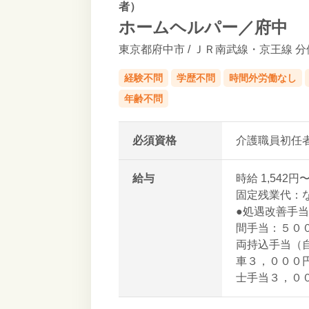
者）
ホームヘルパー／府中
東京都府中市
/ ＪＲ南武線・京王線 
経験不問
学歴不問
時間外労働なし
年齢不問
必須資格
介護職員初任
給与
時給 1,542円〜
固定残業代：
●処遇改善手
間手当：５０
両持込手当（
車３，０００
士手当３，０