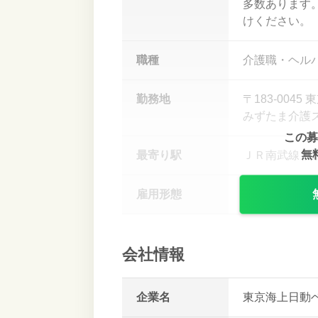
多数あります
けください。
職種
介護職・ヘル
勤務地
〒183-00
みずたま介護
この募
無
最寄り駅
ＪＲ南武線・京
雇用形態
パート労働者
会社情報
企業名
東京海上日動