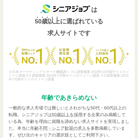
は
50歳以上
に選ばれている
求人サイトです
※日本マーケティングリサーチ機構調べ ※1 調査概要:2019年10月期サイトのイ
メージ調査※2 調査概要:2019年7月期サイトのイメージ調査 ※3 調査概要:2019
年7月期サイトのイメージ調査
年齢であきらめない
一般的な求人市場では難しいとされがちな50代・60代以上の
転職。シニアジョブは
50歳以上を採用
する企業のみ掲載して
いる為、年齢を理由に就職を諦めない求人サイトを実現しまし
た。本当に
年齢不問・シニア歓迎の求人
を多数掲載していま
す。ぜひ次のキャリアの選択肢としてご利用下さい。