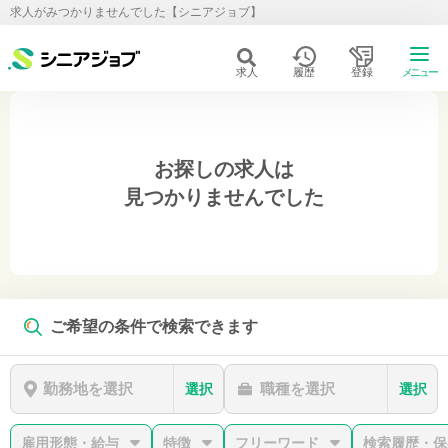
求人がみつかりませんでした【シニアジョブ】
求人
履歴
登録
メニュー
お探しの求人は
見つかりませんでした
ご希望の条件で検索できます
勤務地を選択
職種を選択
選択
選択
雇用形態・給与
特徴
フリーワード
検索履歴・保