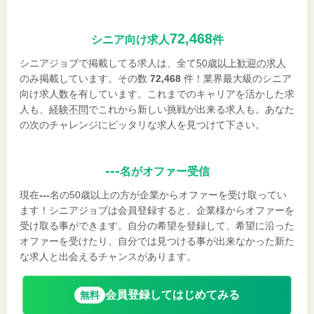
72,468
シニア向け求人
件
シニアジョブで掲載してる求人は、全て
50歳以上歓迎の求人
のみ掲載しています。その数
72,468
件！業界最大級のシニア
向け求人数を有しています。これまでのキャリアを活かした求
人も、
経験不問
でこれから新しい挑戦が出来る求人も。あなた
の次のチャレンジにピッタリな求人を見つけて下さい。
---
名がオファー受信
現在
---
名の50歳以上の方が企業からオファーを受け取ってい
ます！シニアジョブは会員登録すると、企業様からオファーを
受け取る事ができます。自分の希望を登録して、希望に沿った
オファーを受けたり、自分では見つける事が出来なかった新た
な求人と出会えるチャンスがあります。
会員登録してはじめてみる
無料