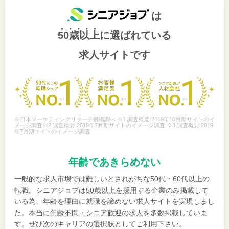
は
50歳以上
に選ばれている
求人サイトです
※日本マーケティングリサーチ機構調べ ※1 調査概要:2019年10月期サイトのイ
メージ調査※2 調査概要:2019年7月期サイトのイメージ調査 ※3 調査概要:2019
年7月期サイトのイメージ調査
年齢であきらめない
一般的な求人市場では難しいとされがちな50代・60代以上の
転職。シニアジョブは
50歳以上を採用
する企業のみ掲載して
いる為、年齢を理由に就職を諦めない求人サイトを実現しまし
た。本当に
年齢不問・シニア歓迎の求人
を多数掲載していま
す。ぜひ次のキャリアの選択肢としてご利用下さい。