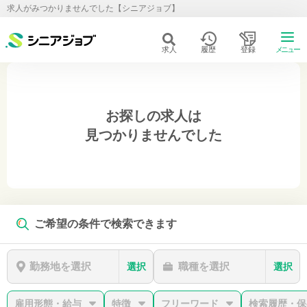
求人がみつかりませんでした【シニアジョブ】
求人
履歴
登録
メニュー
お探しの求人は
見つかりませんでした
ご希望の条件で検索できます
勤務地を選択
職種を選択
選択
選択
雇用形態・給与
特徴
フリーワード
検索履歴・保