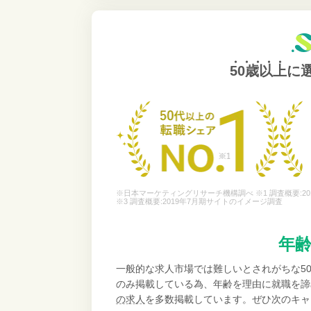
50歳以上
に
※日本マーケティングリサーチ機構調べ ※1 調査概要:20
※3 調査概要:2019年7月期サイトのイメージ調査
年
一般的な求人市場では難しいとされがちな5
のみ掲載している為、年齢を理由に就職を諦
の求人
を多数掲載しています。ぜひ次のキャ