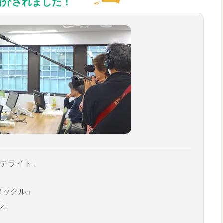
紹介されました！
テライト」
タックル」
ル」