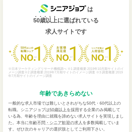
は
50歳以上
に選ばれている
求人サイトです
※日本マーケティングリサーチ機構調べ ※1 調査概要:2019年10月期サイトのイ
メージ調査※2 調査概要:2019年7月期サイトのイメージ調査 ※3 調査概要:2019
年7月期サイトのイメージ調査
年齢であきらめない
一般的な求人市場では難しいとされがちな50代・60代以上の
転職。シニアジョブは
50歳以上を採用
する企業のみ掲載して
いる為、年齢を理由に就職を諦めない求人サイトを実現しまし
た。本当に
年齢不問・シニア歓迎の求人
を多数掲載していま
す。ぜひ次のキャリアの選択肢としてご利用下さい。