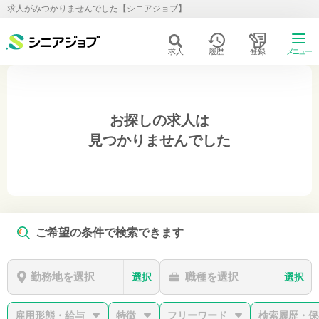
求人がみつかりませんでした【シニアジョブ】
求人
履歴
登録
メニュー
お探しの求人は
見つかりませんでした
ご希望の条件で検索できます
勤務地を選択
職種を選択
選択
選択
雇用形態・給与
特徴
フリーワード
検索履歴・保