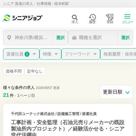
シニア 派遣の求人・仕事情報 - 桜木町駅
求人
履歴
登録
メニュー
神奈川県/横浜市中区/桜木町駅
職種を選択
選択
選択
派遣社員
特徴
フリーワード
検索履歴・保存
1
資格不問
定年なし
様々な条件の求人
2026/08/07 更新
21
件
- 1ページ目
千代田ユーテック株式会社
/ 設備施工管理 / 派遣社員
工事計画・安全監理（石油元売りメーカーの既設
製油所内プロジェクト）／経験活かせる・シニア
世代活躍中