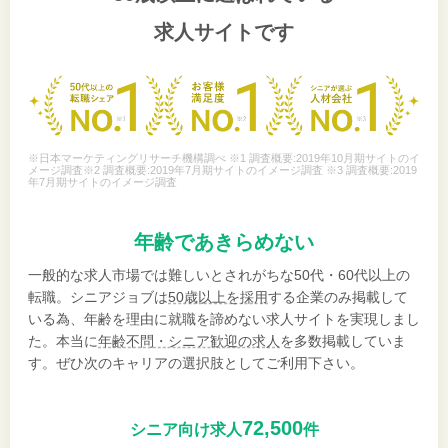
求人サイトです
※日本マーケティングリサーチ機構調べ ※1 調査概要:2019年10月期サイトのイ
メージ調査※2 調査概要:2019年7月期サイトのイメージ調査 ※3 調査概要:2019
年7月期サイトのイメージ調査
年齢であきらめない
一般的な求人市場では難しいとされがちな50代・60代以上の
転職。シニアジョブは
50歳以上を採用
する企業のみ掲載して
いる為、年齢を理由に就職を諦めない求人サイトを実現しまし
た。本当に
年齢不問・シニア歓迎の求人
を多数掲載していま
す。ぜひ次のキャリアの選択肢としてご利用下さい。
72,500
シニア向け求人
件