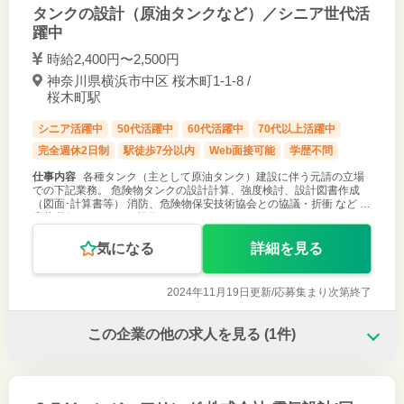
タンクの設計（原油タンクなど）／シニア世代活
躍中
時給2,400円〜2,500円
神奈川県横浜市中区 桜木町1-1-8 /
桜木町駅
シニア活躍中
50代活躍中
60代活躍中
70代以上活躍中
完全週休2日制
駅徒歩7分以内
Web面接可能
学歴不問
仕事内容
各種タンク（主として原油タンク）建設に伴う元請の立場
での下記業務。 危険物タンクの設計計算、強度検討、設計図書作成
（図面･計算書等） 消防、危険物保安技術協会との協議・折衝 など ＊
応募必須スキル ・PC操作（Auto CAD、エクセル、ワード、メール）
＊監
気になる
詳細を見る
2024年11月19日更新/
応募集まり次第終了
この企業の他の求人を見る
(1件)