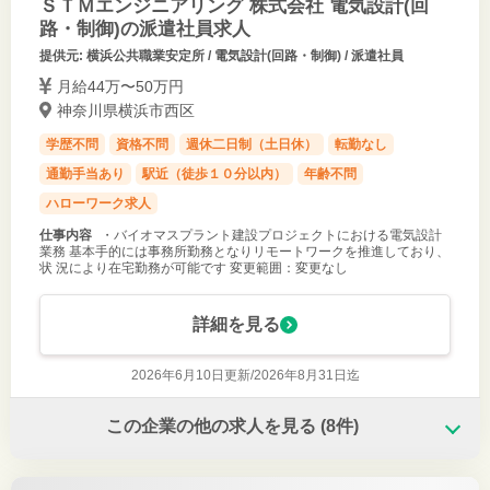
ＳＴＭエンジニアリング 株式会社 電気設計(回
路・制御)の派遣社員求人
提供元: 横浜公共職業安定所 / 電気設計(回路・制御) / 派遣社員
月給44万〜50万円
神奈川県横浜市西区
学歴不問
資格不問
週休二日制（土日休）
転勤なし
通勤手当あり
駅近（徒歩１０分以内）
年齢不問
ハローワーク求人
仕事内容
・バイオマスプラント建設プロジェクトにおける電気設計
業務 基本手的には事務所勤務となりリモートワークを推進しており、
状 況により在宅勤務が可能です 変更範囲：変更なし
詳細を見る
2026年6月10日更新/
2026年8月31日迄
この企業の他の求人を見る
(8件)