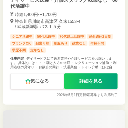
デイサービス送迎・介護スタッフ／残業なし・60
代活躍中
時給1,400円〜1,700円
神奈川県川崎市高津区 久末1553-4
/ 武蔵新城駅 バス１５分
シニア活躍中
50代活躍中
70代以上活躍中
完全週休2日制
ブランクOK
副業可能
制服あり
残業なし
年齢不問
学歴不問
定年なし
仕事内容
デイサービスにて送迎業務や介護サービスをお願いしま
す。 具体的には・・ ・朝と夕方の送迎 ・レクリエーション補助 ・利
用者様の見守り ・お散歩の同行 ・洗濯業務 ・トイレ介助（ほぼ自立
の方）
気になる
詳細を見る
2026年5月1日更新/
応募集まり次第終了