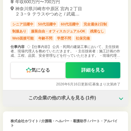
年収600万円〜700万円
神奈川県川崎市中原区 宮内２丁目
２３−９ テラスやつめと / 武蔵新
城駅 徒歩10分
シニア活躍中
50代活躍中
60代活躍中
完全週休2日制
制服あり
服装自由・オフィスカジュアルOK
残業なし
Web面接可能
年齢不問
学歴不問
社保完備
仕事内容
◇【仕事内容】 公共・民間の建築工事において、主任技術
者、現場代理人を務めていただきます。 ・主任技術者：施工計画の作
成、工程、品質、安全管理などを行っていただきます。 ・現場代理
人：工事の統括と、発注者との連絡等を行っていただきます。 ◇【休
日について】 主
気になる
詳細を見る
2026年6月16日更新/
応募集まり次第終了
この企業の他の求人を見る
(1件)
株式会社ホワイト
/ 介護職・ヘルパー・看護助手 / パート・アルバイ
ト