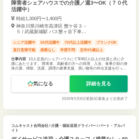
障害者シェアハウスでの介護／週3〜OK（７０代
活躍中）
時給1,300円〜1,400円
神奈川県川崎市高津区 蟹ケ谷３－
５ / 武蔵新城駅 バス蟹ヶ谷下車徒
歩１分
シニア活躍中
50代活躍中
70代以上活躍中
ブランクOK
直行直帰可能
残業なし
学歴不問
定年65歳以上
仕事内容
10人定員のシェアハウスにて常時2人以上の社員と共に介
護にあたります。 障害者、高齢者の方への排泄、入浴、食事介助の身
体介護、掃除、洗濯、調理の家事支援、買い物等の外出支援を行って
いただきます。 初めての方もマンツーマンで指導しますので安心して
働けます。 ご応
気になる
詳細を見る
2026年5月8日更新/
応募集まり次第終了
コムキャスト合同会社
/ 介護・福祉送迎ドライバー / パート・アルバ
イト