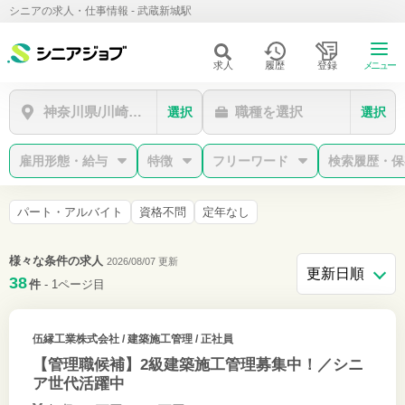
シニアの求人・仕事情報 - 武蔵新城駅
求人
履歴
登録
メニュー
神奈川県/川崎市中原区/武蔵新城駅
職種を選択
選択
選択
雇用形態・給与
特徴
フリーワード
検索履歴・保
パート・アルバイト
資格不問
定年なし
様々な条件の求人
2026/08/07 更新
38
件
- 1ページ目
伍縁工業株式会社
/ 建築施工管理 / 正社員
【管理職候補】2級建築施工管理募集中！／シニ
ア世代活躍中