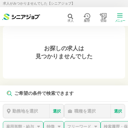
求人がみつかりませんでした【シニアジョブ】
求人
履歴
登録
メニュー
お探しの求人は
見つかりませんでした
ご希望の条件で検索できます
勤務地を選択
職種を選択
選択
選択
雇用形態・給与
特徴
フリーワード
検索履歴・保