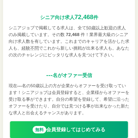
72,468
シニア向け求人
件
シニアジョブで掲載してる求人は、全て
50歳以上歓迎の求人
のみ掲載しています。その数
72,468
件！業界最大級のシニア
向け求人数を有しています。これまでのキャリアを活かした求
人も、
経験不問
でこれから新しい挑戦が出来る求人も。あなた
の次のチャレンジにピッタリな求人を見つけて下さい。
---
名がオファー受信
現在
---
名の50歳以上の方が企業からオファーを受け取ってい
ます！シニアジョブは会員登録すると、企業様からオファーを
受け取る事ができます。自分の希望を登録して、希望に沿った
オファーを受けたり、自分では見つける事が出来なかった新た
な求人と出会えるチャンスがあります。
会員登録してはじめてみる
無料