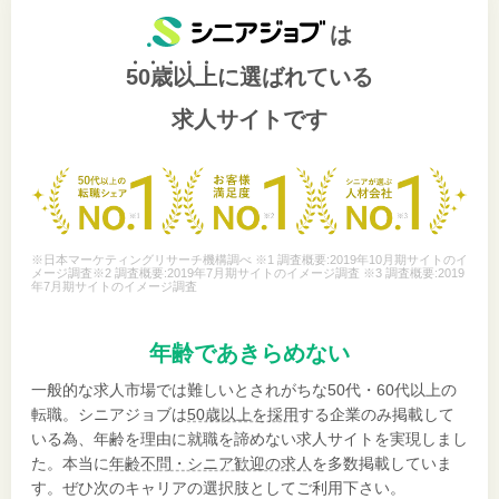
は
50歳以上
に選ばれている
求人サイトです
※日本マーケティングリサーチ機構調べ ※1 調査概要:2019年10月期サイトのイ
メージ調査※2 調査概要:2019年7月期サイトのイメージ調査 ※3 調査概要:2019
年7月期サイトのイメージ調査
年齢であきらめない
一般的な求人市場では難しいとされがちな50代・60代以上の
転職。シニアジョブは
50歳以上を採用
する企業のみ掲載して
いる為、年齢を理由に就職を諦めない求人サイトを実現しまし
た。本当に
年齢不問・シニア歓迎の求人
を多数掲載していま
す。ぜひ次のキャリアの選択肢としてご利用下さい。