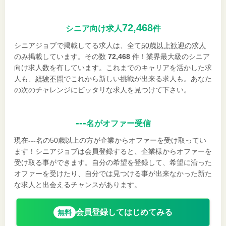
72,468
シニア向け求人
件
シニアジョブで掲載してる求人は、全て
50歳以上歓迎の求人
のみ掲載しています。その数
72,468
件！業界最大級のシニア
向け求人数を有しています。これまでのキャリアを活かした求
人も、
経験不問
でこれから新しい挑戦が出来る求人も。あなた
の次のチャレンジにピッタリな求人を見つけて下さい。
---
名がオファー受信
現在
---
名の50歳以上の方が企業からオファーを受け取ってい
ます！シニアジョブは会員登録すると、企業様からオファーを
受け取る事ができます。自分の希望を登録して、希望に沿った
オファーを受けたり、自分では見つける事が出来なかった新た
な求人と出会えるチャンスがあります。
会員登録してはじめてみる
無料