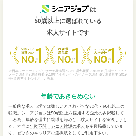
は
50歳以上
に選ばれている
求人サイトです
※日本マーケティングリサーチ機構調べ ※1 調査概要:2019年10月期サイトのイ
メージ調査※2 調査概要:2019年7月期サイトのイメージ調査 ※3 調査概要:2019
年7月期サイトのイメージ調査
年齢であきらめない
一般的な求人市場では難しいとされがちな50代・60代以上の
転職。シニアジョブは
50歳以上を採用
する企業のみ掲載して
いる為、年齢を理由に就職を諦めない求人サイトを実現しまし
た。本当に
年齢不問・シニア歓迎の求人
を多数掲載していま
す。ぜひ次のキャリアの選択肢としてご利用下さい。