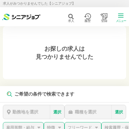
求人がみつかりませんでした【シニアジョブ】
求人
履歴
登録
メニュー
お探しの求人は
見つかりませんでした
ご希望の条件で検索できます
勤務地を選択
職種を選択
選択
選択
雇用形態・給与
特徴
フリーワード
検索履歴・保