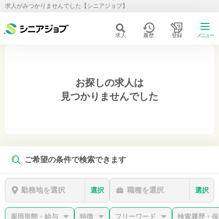
求人がみつかりませんでした【シニアジョブ】
求人
履歴
登録
メニュー
お探しの求人は
見つかりませんでした
ご希望の条件で検索できます
勤務地を選択
職種を選択
選択
選択
雇用形態・給与
特徴
フリーワード
検索履歴・保