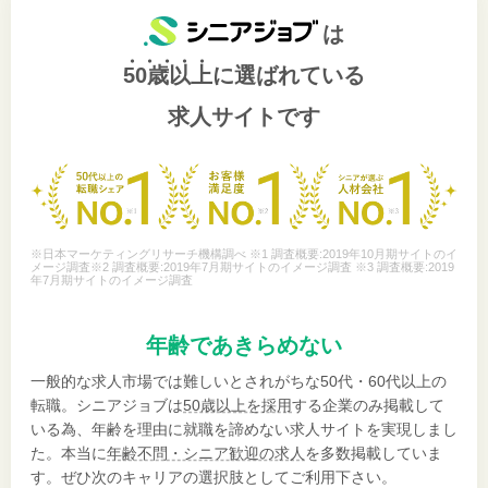
は
50歳以上
に選ばれている
求人サイトです
※日本マーケティングリサーチ機構調べ ※1 調査概要:2019年10月期サイトのイ
メージ調査※2 調査概要:2019年7月期サイトのイメージ調査 ※3 調査概要:2019
年7月期サイトのイメージ調査
年齢であきらめない
一般的な求人市場では難しいとされがちな50代・60代以上の
転職。シニアジョブは
50歳以上を採用
する企業のみ掲載して
いる為、年齢を理由に就職を諦めない求人サイトを実現しまし
た。本当に
年齢不問・シニア歓迎の求人
を多数掲載していま
す。ぜひ次のキャリアの選択肢としてご利用下さい。