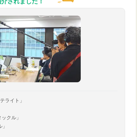
紹介されました！
テライト」
タックル」
ル」