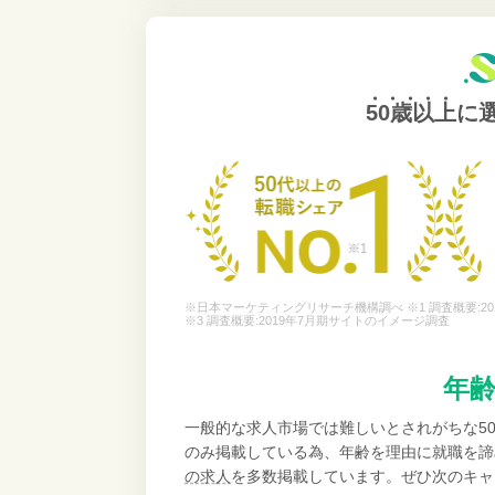
50歳以上
に
※日本マーケティングリサーチ機構調べ ※1 調査概要:20
※3 調査概要:2019年7月期サイトのイメージ調査
年
一般的な求人市場では難しいとされがちな5
のみ掲載している為、年齢を理由に就職を諦
の求人
を多数掲載しています。ぜひ次のキャ