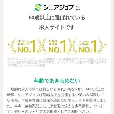
は
50歳以上
に選ばれている
求人サイトです
※日本マーケティングリサーチ機構調べ ※1 調査概要:2019年10月期サイトのイ
メージ調査※2 調査概要:2019年7月期サイトのイメージ調査 ※3 調査概要:2019
年7月期サイトのイメージ調査
年齢であきらめない
一般的な求人市場では難しいとされがちな50代・60代以上の
転職。シニアジョブは
50歳以上を採用
する企業のみ掲載して
いる為、年齢を理由に就職を諦めない求人サイトを実現しまし
た。本当に
年齢不問・シニア歓迎の求人
を多数掲載していま
す。ぜひ次のキャリアの選択肢としてご利用下さい。