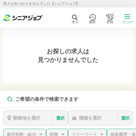
求人がみつかりませんでした【シニアジョブ】
求人
履歴
登録
メニュー
お探しの求人は
見つかりませんでした
ご希望の条件で検索できます
勤務地を選択
職種を選択
選択
選択
雇用形態・給与
特徴
フリーワード
検索履歴・保