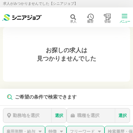
求人がみつかりませんでした【シニアジョブ】
求人
履歴
登録
メニュー
お探しの求人は
見つかりませんでした
ご希望の条件で検索できます
勤務地を選択
職種を選択
選択
選択
雇用形態・給与
特徴
フリーワード
検索履歴・保