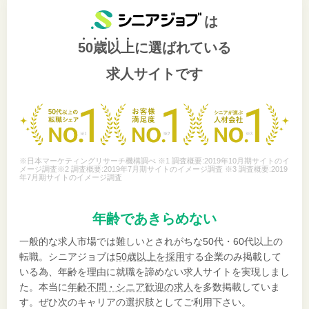
は
50歳以上
に選ばれている
求人サイトです
※日本マーケティングリサーチ機構調べ ※1 調査概要:2019年10月期サイトのイ
メージ調査※2 調査概要:2019年7月期サイトのイメージ調査 ※3 調査概要:2019
年7月期サイトのイメージ調査
年齢であきらめない
一般的な求人市場では難しいとされがちな50代・60代以上の
転職。シニアジョブは
50歳以上を採用
する企業のみ掲載して
いる為、年齢を理由に就職を諦めない求人サイトを実現しまし
た。本当に
年齢不問・シニア歓迎の求人
を多数掲載していま
す。ぜひ次のキャリアの選択肢としてご利用下さい。