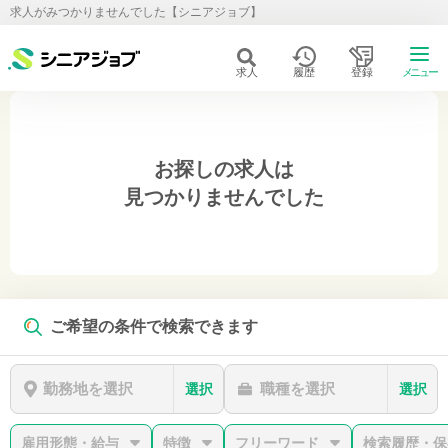
求人がみつかりませんでした【シニアジョブ】
求人
履歴
登録
メニュー
お探しの求人は
見つかりませんでした
ご希望の条件で検索できます
勤務地を選択
職種を選択
選択
選択
雇用形態・給与
特徴
フリーワード
検索履歴・保