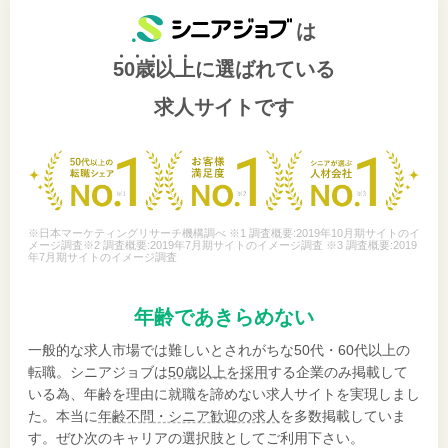
は
50歳以上
に選ばれている
求人サイトです
※日本マーケティングリサーチ機構調べ ※1 調査概要:2019年10月期サイトのイ
メージ調査※2 調査概要:2019年7月期サイトのイメージ調査 ※3 調査概要:2019
年7月期サイトのイメージ調査
年齢であきらめない
一般的な求人市場では難しいとされがちな50代・60代以上の
転職。シニアジョブは
50歳以上を採用
する企業のみ掲載して
いる為、年齢を理由に就職を諦めない求人サイトを実現しまし
た。本当に
年齢不問・シニア歓迎の求人
を多数掲載していま
す。ぜひ次のキャリアの選択肢としてご利用下さい。