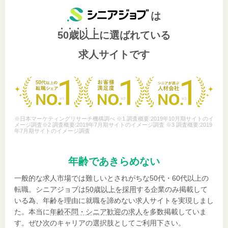
は
50歳以上
に選ばれている
求人サイトです
※日本マーケティングリサーチ機構調べ ※1 調査概要:2019年10月期サイトのイ
メージ調査※2 調査概要:2019年7月期サイトのイメージ調査 ※3 調査概要:2019
年7月期サイトのイメージ調査
年齢であきらめない
一般的な求人市場では難しいとされがちな50代・60代以上の
転職。シニアジョブは
50歳以上を採用
する企業のみ掲載して
いる為、年齢を理由に就職を諦めない求人サイトを実現しまし
た。本当に
年齢不問・シニア歓迎の求人
を多数掲載していま
す。ぜひ次のキャリアの選択肢としてご利用下さい。