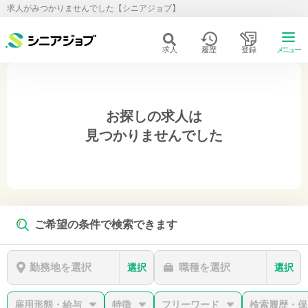
求人がみつかりませんでした【シニアジョブ】
求人
履歴
登録
メニュー
お探しの求人は
見つかりませんでした
ご希望の条件で検索できます
勤務地を選択
職種を選択
選択
選択
雇用形態・給与
特徴
フリーワード
検索履歴・保