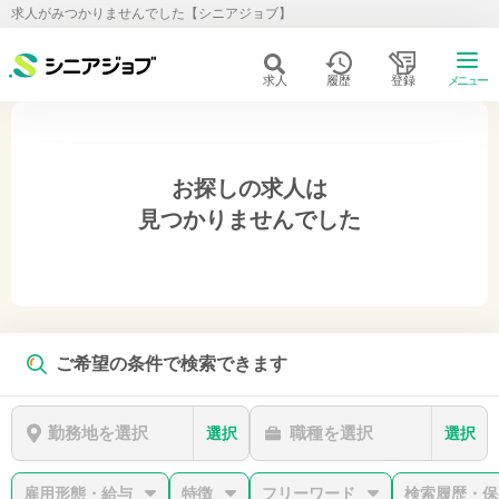
求人がみつかりませんでした【シニアジョブ】
求人
履歴
登録
メニュー
お探しの求人は
見つかりませんでした
ご希望の条件で検索できます
勤務地を選択
職種を選択
選択
選択
雇用形態・給与
特徴
フリーワード
検索履歴・保