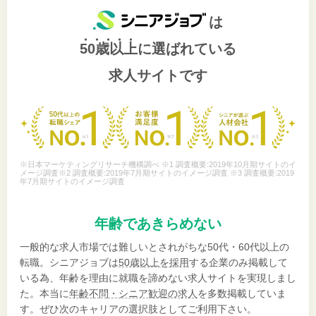
は
50歳以上
に選ばれている
求人サイトです
※日本マーケティングリサーチ機構調べ ※1 調査概要:2019年10月期サイトのイ
メージ調査※2 調査概要:2019年7月期サイトのイメージ調査 ※3 調査概要:2019
年7月期サイトのイメージ調査
年齢であきらめない
一般的な求人市場では難しいとされがちな50代・60代以上の
転職。シニアジョブは
50歳以上を採用
する企業のみ掲載して
いる為、年齢を理由に就職を諦めない求人サイトを実現しまし
た。本当に
年齢不問・シニア歓迎の求人
を多数掲載していま
す。ぜひ次のキャリアの選択肢としてご利用下さい。