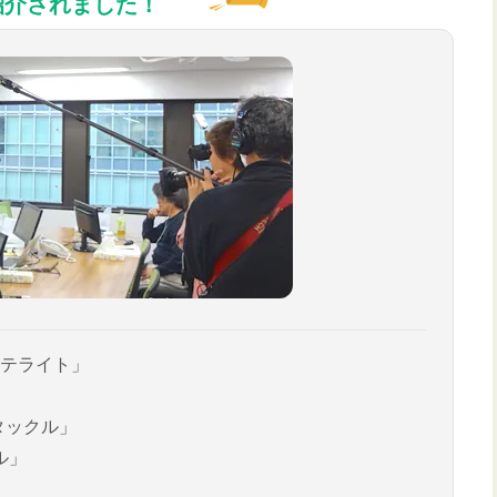
紹介されました！
テライト」
タックル」
ル」