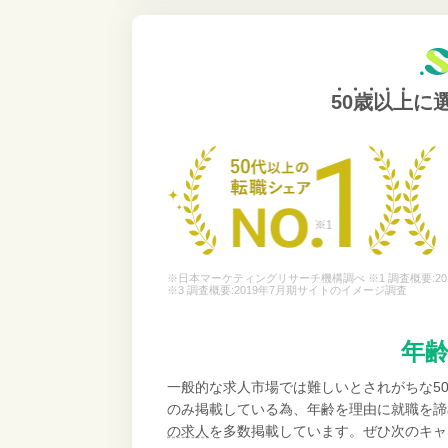
50歳以上
に
※日本マーケティングリサーチ機構調べ ※1 調査概要:20
※3 調査概要:2019年7月期サイトのイメージ調査
年
一般的な求人市場では難しいとされがちな5
のみ掲載している為、年齢を理由に就職を諦
の求人
を多数掲載しています。ぜひ次のキャ