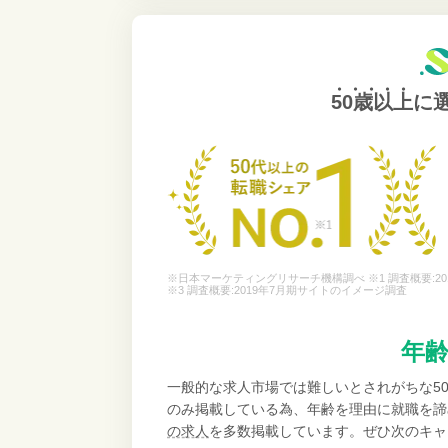
50歳以上
に
※日本マーケティングリサーチ機構調べ ※1 調査概要:20
※3 調査概要:2019年7月期サイトのイメージ調査
年
一般的な求人市場では難しいとされがちな5
のみ掲載している為、年齢を理由に就職を諦
の求人
を多数掲載しています。ぜひ次のキャ