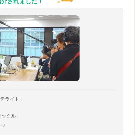
紹介されました！
テライト」
タックル」
ル」